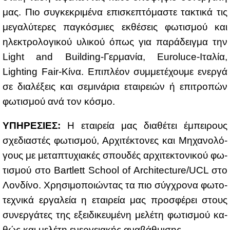
μας. Πιο συ­γκε­κρι­μέ­να επι­σκε­πτό­μα­στε τα­κτι­κά τις
με­γα­λύ­τε­ρες πα­γκό­σμιες εκ­θέ­σεις φω­τι­σμού και
ηλε­κτρο­λο­γι­κού υλι­κού όπως για πα­ρά­δειγ­μα την
Light and Building-Γερ­μα­νία, Euroluce-Ιτα­λία,
Lighting Fair-Κί­να. Επι­πλέ­ον συμ­με­τέ­χου­με ενερ­γά
σε δια­λέ­ξεις και σε­μι­νά­ρια εται­ρειών ή επι­τρο­πών
φω­τι­σμού ανά τον κό­σμο.
ΥΠΗ­ΡΕ­ΣΙΕΣ:
Η εται­ρεία μας δια­θέ­τει έμπει­ρους
σχε­δια­στές φω­τι­σμού, Αρ­χι­τέ­κτο­νες και Μη­χα­νο­λό­
γους με με­τα­πτυ­χια­κές σπου­δές αρ­χι­τε­κτο­νι­κού φω­
τι­σμού στο Bartlett School of Architecture/UCL στο
Λον­δί­νο. Xρη­σι­μο­ποιώ­ντας τα πιο σύγ­χρο­να φω­το­
τε­χνι­κά ερ­γα­λεία η εται­ρεία μας προ­σφέ­ρει στους
συ­νερ­γά­τες της εξει­δι­κευ­μέ­νη με­λέ­τη φω­τι­σμού κα­
θώς και με­λέ­τη ενερ­γεια­κής ανα­βάθ­μι­σης.