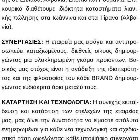
κου­ρι­κά δια­θέ­του­με ιδιό­κτη­τα κα­τα­στή­μα­τα λια­νι­
κής πώ­λη­σης στα Ιω­άν­νι­να και στα Τί­ρα­να (Αλ­βα­
νία).
ΣΥ­ΝΕΡ­ΓΑ­ΣΙΕΣ:
Η εται­ρεία μας ει­σά­γει και αντι­προ­
σω­πεύ­ει κα­τα­ξιω­μέ­νους, διε­θνείς οί­κους δη­μιουρ­
γώ­ντας μια ολο­κλη­ρω­μέ­νη γκά­μα προιό­ντων. Βα­
σι­κός μας στό­χος εί­ναι η ανά­δει­ξη της ιδιαι­τε­ρό­τη­
τας και της φι­λο­σο­φί­ας του κά­θε BRAND δη­μιουρ­
γώ­ντας ευ­διά­κρι­τα όρια με­τα­ξύ τους.
ΚΑ­ΤΑΡ­ΤΗ­ΣΗ ΚΑΙ ΤΕ­ΧΝΟ­ΛΟ­ΓΙΑ:
Η συ­νε­χής εκ­παί­
δευ­ση και κα­τάρ­τι­ση των στε­λε­χών της εται­ρεί­ας
μας, μας δί­νει την δυ­να­τό­τη­τα να εί­μα­στε από­λυ­τα
ενη­με­ρω­μέ­νοι για κά­θε νέα τε­χνο­λο­γι­κή και σχε­δια­
στι­κή τά­ση ωφε­λώ­ντας κά­θε υπο­ψή­φιο συ­νερ­γά­τη