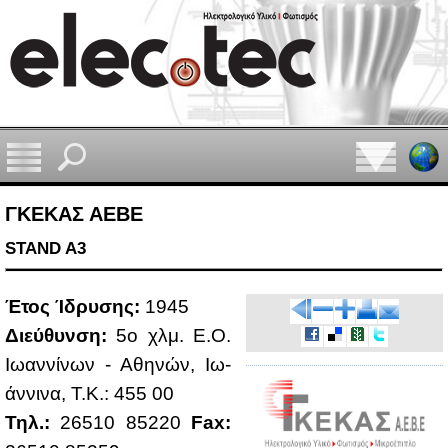
ΓΚΕΚΑΣ ΑΕΒΕ
STAND A3
Έτος Ίδρυ­σης:
1945
Διεύ­θυν­ση:
5o χλμ. Ε.Ο.
Ιω­αν­νί­νων - Αθη­νών, Ιω­
άν­νι­να, Τ.Κ.: 455 00
Τηλ.:
26510 85220
Fax: