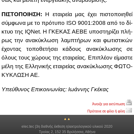
ΠΙ­ΣΤΟ­ΠΟΙ­Η­ΣH:
Η εται­ρεία μας έχει πι­στο­ποι­η­θεί
σύμ­φω­να με το πρό­τυ­πο ISO 9001:2008 από το δί­
κτυο της IQNet. Η ΓΚΕ­ΚΑΣ ΑΕ­ΒΕ υπο­στη­ρί­ζει πλή­
ρως την ανα­κύ­κλω­ση λαμ­πτή­ρων και φω­τι­στι­κών
έχο­ντας το­πο­θε­τή­σει κά­δους ανα­κύ­κλω­σης σε
όλους τους χώ­ρους της εται­ρεί­ας. Επι­πλέ­ον εί­μα­στε
μέ­λη της Ελ­λη­νι­κής εται­ρεί­ας ανα­κύ­κλω­σης ΦΩ­ΤΟ­
ΚΥ­ΚΛΩ­ΣΗ ΑΕ.
Yπεύ­θυ­νος Επι­κοι­νω­νί­ας: Ιω­άν­νης Γκέ­κας
Άνοιξε για εκτύπωση
Πρότεινε σε φίλο ή φίλη
▲▲
elec.tec |3η διεθνής έκθεση ηλεκτρολογικού υλικού 2020
Τροίας 2, 152 35 Βριλήσσια, Αθήνα