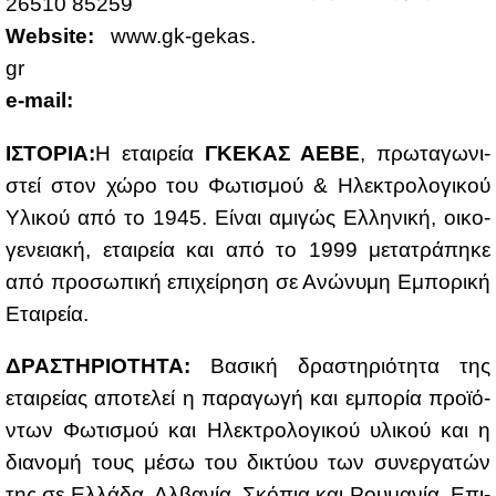
26510 85259
Website:
www.​gk-​gekas.​
gr
e-mail:
ΙΣΤΟ­ΡΙΑ:
Η εται­ρεία
ΓΚΕ­ΚΑΣ ΑΕ­ΒΕ
, πρω­τα­γω­νι­
στεί στον χώ­ρο του Φω­τι­σμού & Ηλε­κτρο­λο­γι­κού
Υλι­κού από το 1945. Εί­ναι αμι­γώς Ελ­λη­νι­κή, οι­κο­
γε­νεια­κή, εται­ρεία και από το 1999 με­τα­τρά­πη­κε
από προ­σω­πι­κή επι­χεί­ρη­ση σε Ανώ­νυ­μη Εμπο­ρι­κή
Εται­ρεία.
ΔΡΑ­ΣΤΗ­ΡΙΟ­ΤΗ­ΤΑ:
Βα­σι­κή δρα­στη­ριό­τη­τα της
εται­ρεί­ας απο­τε­λεί η πα­ρα­γω­γή και εμπο­ρία προ­ϊ­ό­
ντων Φω­τι­σμού και Ηλε­κτρο­λο­γι­κού υλι­κού και η
δια­νο­μή τους μέ­σω του δι­κτύ­ου των συ­νερ­γα­τών
της σε Ελ­λά­δα, Αλ­βα­νία, Σκό­πια και Ρου­μα­νία. Επι­