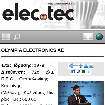
OLYMPIA ELECTRONICS AE
Έτος Ίδρυ­σης:
1979
Διεύ­θυν­ση:
72o χλμ.
Π.Ε.Ο. Θεσ­σα­λο­νί­κης -
Κα­τε­ρί­νης,
(Με­θώ­νη), Κό­λιν­δρος Πιε­
ρί­ας,
Τ.Κ.:
600 61