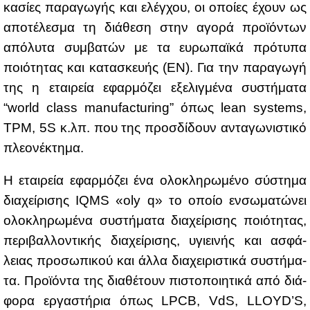
κα­σί­ες πα­ρα­γω­γής και ελέγ­χου, οι οποί­ες έχουν ως
απο­τέ­λε­σμα τη διά­θε­ση στην αγο­ρά προ­ϊ­ό­ντων
από­λυ­τα συμ­βα­τών με τα ευ­ρω­παϊ­κά πρό­τυ­πα
ποιό­τη­τας και κα­τα­σκευ­ής (ΕΝ). Για την πα­ρα­γω­γή
της η εται­ρεία εφαρ­μό­ζει εξε­λιγ­μέ­να συ­στή­μα­τα
“world class manufacturing” όπως lean systems,
TPM, 5S κ.λπ. που της προσ­δί­δουν αντα­γω­νι­στι­κό
πλε­ο­νέ­κτη­μα.
H εται­ρεία εφαρ­μό­ζει ένα ολο­κλη­ρω­μέ­νο σύ­στη­μα
δια­χεί­ρι­σης IQMS «oly q» το οποίο εν­σω­μα­τώ­νει
ολο­κλη­ρω­μέ­να συ­στή­μα­τα δια­χεί­ρι­σης ποιό­τη­τας,
πε­ρι­βαλ­λο­ντι­κής δια­χεί­ρι­σης, υγιει­νής και ασφά­
λειας προ­σω­πι­κού και άλ­λα δια­χει­ρι­στι­κά συ­στή­μα­
τα. Προ­ϊ­ό­ντα της δια­θέ­τουν πι­στο­ποι­η­τι­κά από διά­
φο­ρα ερ­γα­στή­ρια όπως LPCB, VdS, LLOYD’S,