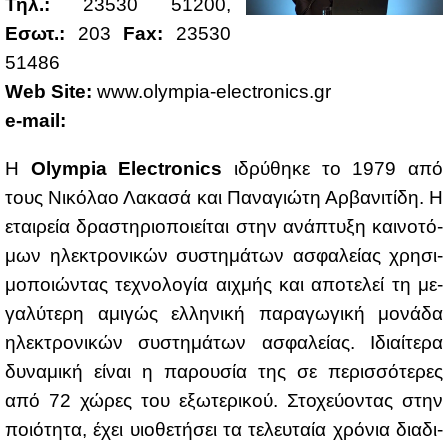
Τηλ.:
23530 51200,
Εσωτ.:
203
Fax:
23530
51486
Web Site:
www.​olympia-​ele​ctro​nics.​gr
e-mail:
H
Olympia Electronics
ιδρύ­θη­κε το 1979 από
τους Νι­κό­λαο Λα­κα­σά και Πα­να­γιώ­τη Αρ­βα­νι­τί­δη. Η
εται­ρεία δρα­στη­ριο­ποιεί­ται στην ανά­πτυ­ξη και­νο­τό­
μων ηλε­κτρο­νι­κών συ­στη­μά­των ασφα­λεί­ας χρη­σι­
μο­ποιώ­ντας τε­χνο­λο­γία αιχ­μής και απο­τε­λεί τη με­
γα­λύ­τε­ρη αμι­γώς ελ­λη­νι­κή πα­ρα­γω­γι­κή μο­νά­δα
ηλε­κτρο­νι­κών συ­στη­μά­των ασφα­λεί­ας. Ιδιαί­τε­ρα
δυ­να­μι­κή εί­ναι η πα­ρου­σία της σε πε­ρισ­σό­τε­ρες
από 72 χώ­ρες του εξω­τε­ρι­κού. Στο­χεύ­ο­ντας στην
ποιό­τη­τα, έχει υιο­θε­τή­σει τα τε­λευ­ταία χρό­νια δια­δι­