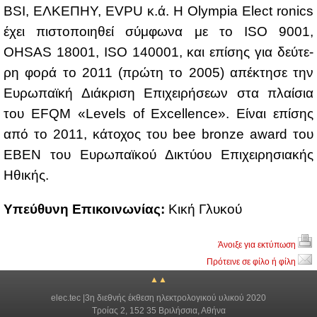
BSI, ΕΛ­ΚΕ­ΠΗΥ, EVPU κ.ά. Η Olympia Elect ronics
έχει πι­στο­ποι­η­θεί σύμ­φω­να με το ISO 9001,
OHSAS 18001, ISO 140001, και επί­σης για δεύ­τε­
ρη φο­ρά το 2011 (πρώ­τη το 2005) απέ­κτη­σε την
Ευ­ρω­παϊ­κή Διά­κρι­ση Επι­χει­ρή­σε­ων στα πλαί­σια
του EFQM «Levels of Excellence». Εί­ναι επί­σης
από το 2011, κά­το­χος του bee bronze award του
EBEN του Ευ­ρω­παϊ­κού Δι­κτύ­ου Επι­χει­ρη­σια­κής
Ηθι­κής.
Yπεύ­θυ­νη Επι­κοι­νω­νί­ας:
Κι­κή Γλυ­κού
Άνοιξε για εκτύπωση
Πρότεινε σε φίλο ή φίλη
▲▲
elec.tec |3η διεθνής έκθεση ηλεκτρολογικού υλικού 2020
Τροίας 2, 152 35 Βριλήσσια, Αθήνα