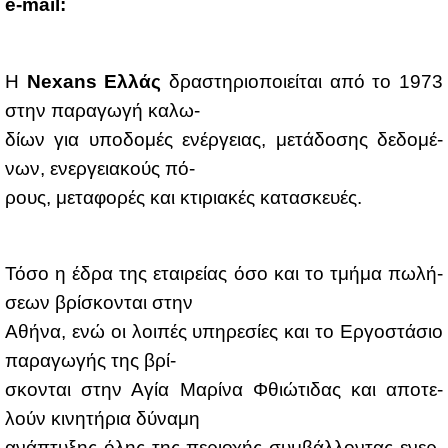
e-mail:
Η
Nexans Ελ­λάς
δρα­στη­ριο­ποιεί­ται από το 1973
στην πα­ρα­γω­γή κα­λω-
δί­ων για υπο­δο­μές ενέρ­γειας, με­τά­δο­σης δε­δο­μέ­
νων, ενερ­γεια­κούς πό-
ρους, με­τα­φο­ρές και κτι­ρια­κές κα­τα­σκευ­ές.
Τό­σο η έδρα της εται­ρεί­ας όσο και το τμή­μα πω­λή­
σε­ων βρί­σκο­νται στην
Αθή­να, ενώ οι λοι­πές υπη­ρε­σί­ες και το Ερ­γο­στά­σιο
πα­ρα­γω­γής της βρί-
σκο­νται στην Αγία Μα­ρί­να Φθιώ­τι­δας και απο­τε­
λούν κι­νη­τή­ρια δύ­να­μη
ανά­πτυ­ξης όλης της πε­ριο­χής συμ­βάλ­λο­ντας ενερ­