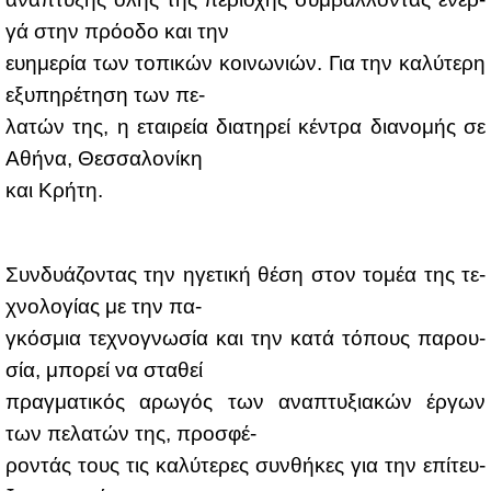
γά στην πρό­ο­δο και την
ευ­η­με­ρία των το­πι­κών κοι­νω­νιών. Για την κα­λύ­τε­ρη
εξυ­πη­ρέ­τη­ση των πε-
λα­τών της, η εται­ρεία δια­τη­ρεί κέ­ντρα δια­νο­μής σε
Αθή­να, Θεσ­σα­λο­νί­κη
και Κρή­τη.
Συν­δυά­ζο­ντας την ηγε­τι­κή θέ­ση στον το­μέα της τε­
χνο­λο­γί­ας με την πα-
γκό­σμια τε­χνο­γνω­σία και την κα­τά τό­πους πα­ρου­
σία, μπο­ρεί να στα­θεί
πραγ­μα­τι­κός αρω­γός των ανα­πτυ­ξια­κών έρ­γων
των πε­λα­τών της, προ­σφέ-
ρο­ντάς τους τις κα­λύ­τε­ρες συν­θή­κες για την επί­τευ­