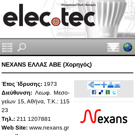
NEXANS EΛΛΑΣ ΑΒΕ (Χορηγός)
Έτος Ίδρυ­σης:
1973
Διεύ­θυν­ση:
Λε­ωφ. Με­σο­
γεί­ων 15, Αθή­να, Τ.Κ.: 115
23
Τηλ.:
211 1207881
Web Site:
www.​nexans.​gr