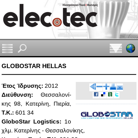
GLOBOSTAR HELLAS
Έτος Ίδρυ­σης:
2012
Διεύ­θυν­ση:
Θεσ­σα­λο­νί­
κης 98, Κα­τε­ρί­νη, Πιε­ρία,
Τ.Κ.:
601 34
GloboStar Logistics:
1ο
χλμ. Κα­τε­ρί­νης - Θεσ­σα­λο­νί­κης,