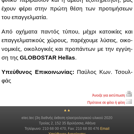
έχουν φέ­ρει στην πρώ­τη θέ­ση των προ­τι­μή­σε­ων
του επαγ­γελ­μα­τία.
Από οχή­μα­τα πα­ντός τύ­που, μέ­χρι κα­τοι­κί­ες και
επαγ­γελ­μα­τι­κούς χώ­ρους, πα­ρέ­χου­με λύ­σεις, οι­κο­
νο­μι­κές, οι­κο­λο­γι­κές και προ­πά­ντων με την εγ­γύ­η­
ση της
GLOBOSTAR Hellas
.
Yπεύ­θυ­νος Επι­κοι­νω­νί­ας:
Παύ­λος Κων. Τσουλ­
φάς
Άνοιξε για εκτύπωση
Πρότεινε σε φίλο ή φίλη
▲▲
elec.tec |3η διεθνής έκθεση ηλεκτρολογικού υλικού 2020
Τροίας 2, 152 35 Βριλήσσια, Αθήνα
Τηλέφωνο: 210 68 00 470, Fax: 210 68 00 476
Email