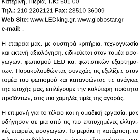
Κα­τε­ρί­νη, Πιε­ρία,
Τ.Κ:
601 00
Τηλ.:
210 2202121
Fax:
23510 36009
Web Site:
www.​LEDking.​gr, www.​glo​bost​ar.​gr
e-mail:
,
Η εται­ρεία μας, με αυ­στη­ρά κρι­τή­ρια, τε­χνο­γνω­σία
και εκτε­νή αξιο­λό­γη­ση, ει­δι­κεύ­ε­ται στον το­μέα ει­σα­
γω­γών, φω­τι­σμού LED και φω­τι­στι­κών εξαρ­τη­μά­
των. Πα­ρα­κο­λου­θώ­ντας συ­νε­χώς τις εξε­λί­ξεις στον
το­μέα του φω­τι­σμού και κα­τα­νο­ώ­ντας τις ανά­γκες
της επο­χής μας, επι­λέ­γου­με την κα­λύ­τε­ρη ποιό­τη­τα
προ­ϊ­ό­ντων, στις πιο χα­μη­λές τι­μές της αγο­ράς.
Η επι­μο­νή για το τέ­λειο και η ομα­δι­κή ερ­γα­σία, μας
οδή­γη­σαν σε μια από τις πιο επι­τυ­χη­μέ­νες ελ­λη­νι­
κές εται­ρεί­ες ει­σα­γω­γών. Το με­ρά­κι, η κα­τάρ­τι­ση, το
φι­λι­κό πε­ρι­βάλ­λον και η άμε­ση εξυ­πη­ρέ­τη­ση, μας