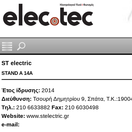
ST electric
STAND A 14A
Έτος ίδρυ­σης:
2014
Διεύ­θυν­ση:
Τσου­ρή Δη­μη­τρί­ου 9, Σπά­τα, Τ.Κ.:1900
Τηλ.:
210 6633882
Fax:
210 6030498
Website:
www.​ste​lect​ric.​gr
e-mail: