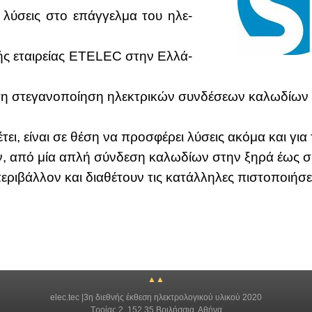
ες λύ­σεις στο επάγ­γελ­μα του ηλε­
­κής εται­ρεί­ας ETELEC στην Ελ­λά­
τη στε­γα­νο­ποί­η­ση ηλε­κτρι­κών συν­δέ­σε­ων κα­λω­δί­ω
τει, εί­ναι σε θέ­ση να προ­σφέ­ρει λύ­σεις ακό­μα και για τ
ν, από μία απλή σύν­δε­ση κα­λω­δί­ων στην ξη­ρά έως σύ
ε­ρι­βάλ­λον και δια­θέ­τουν τις κα­τάλ­λη­λες πι­στο­ποι­ή­
▲▲
elec.tec |3η διεθνής έκθεση ηλεκτρολογικού υλικού 2020
Τροίας 2, 152 35 Βριλήσσια, Αθήνα