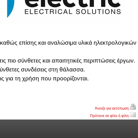
ν κα­θώς επί­σης και ανα­λώ­σι­μα υλι­κά ηλε­κτρο­λο­γι­κών
ις πιο σύν­θε­τες και απαι­τη­τι­κές πε­ρι­πτώ­σεις έρ­γων.
ν­θε­τες συν­δέ­σεις στη θά­λασ­σα.
σεις για τη χρή­ση που προ­ο­ρί­ζο­νται.
Άνοιξε για εκτύπωση
Πρότεινε σε φίλο ή φίλη