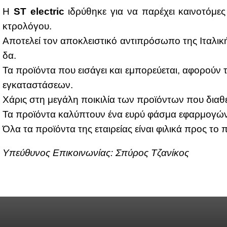
Η
ST electric
ιδρύ­θη­κε για να πα­ρέ­χει και­νο­τό­μ
κτρο­λό­γου.
Απο­τε­λεί τον απο­κλει­στι­κό αντι­πρό­σω­πο της Ιτα­λι
δα.
Τα προ­ϊ­ό­ντα που ει­σά­γει και εμπο­ρεύ­ε­ται, αφο­ρούν 
εγκα­τα­στά­σε­ων.
Χά­ρις στη με­γά­λη ποι­κι­λία των προ­ϊ­ό­ντων που δια­θέ­
Τα προ­ϊ­ό­ντα κα­λύ­πτουν ένα ευ­ρύ φά­σμα εφαρ­μο­γώ
Όλα τα προ­ϊ­ό­ντα της εται­ρεί­ας εί­ναι φι­λι­κά προς το π
Yπεύ­θυ­νος Επι­κοι­νω­νί­ας: Σπύ­ρος Τζα­νί­κος