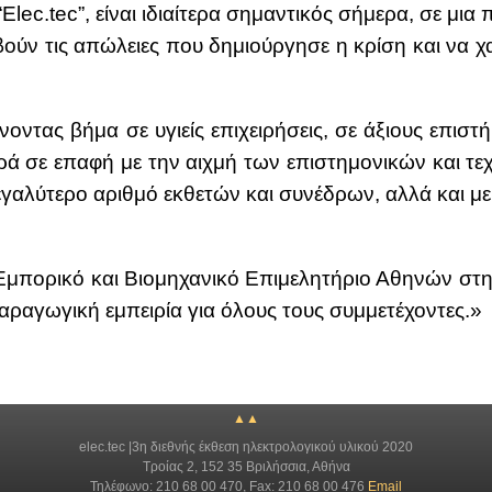
c.tec”, εί­ναι ιδιαί­τε­ρα ση­μα­ντι­κός σή­με­ρα, σε μια 
περ­βούν τις απώ­λειες που δη­μιούρ­γη­σε η κρί­ση και να 
ο­ντας βή­μα σε υγιείς επι­χει­ρή­σεις, σε άξιους επι­στή­μ
­ρά σε επα­φή με την αιχ­μή των επι­στη­μο­νι­κών και τε­χν
ε­γα­λύ­τε­ρο αριθ­μό εκ­θε­τών και συ­νέ­δρων, αλ­λά και
πο­ρι­κό και Βιο­μη­χα­νι­κό Επι­με­λη­τή­ριο Αθη­νών στη­
α­ρα­γω­γι­κή εμπει­ρία για όλους τους συμ­με­τέ­χο­ντες.»
▲▲
elec.tec |3η διεθνής έκθεση ηλεκτρολογικού υλικού 2020
Τροίας 2, 152 35 Βριλήσσια, Αθήνα
Τηλέφωνο: 210 68 00 470, Fax: 210 68 00 476
Email