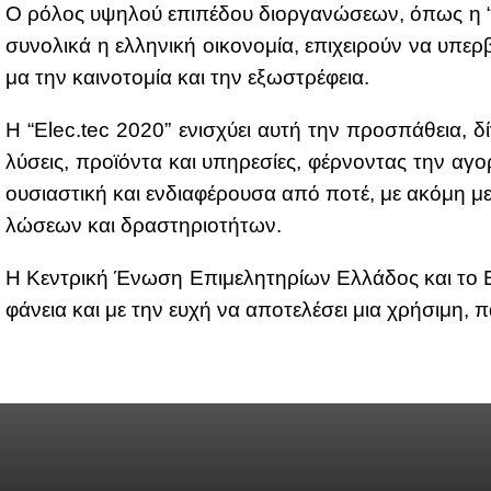
Ο ρό­λος υψη­λού επι­πέ­δου διορ­γα­νώ­σε­ων, όπως η “Ele
συ­νο­λι­κά η ελ­λη­νι­κή οι­κο­νο­μία, επι­χει­ρούν να υ
μα την και­νο­το­μία και την εξω­στρέ­φεια.
Η “Elec.tec 2020” ενι­σχύ­ει αυ­τή την προ­σπά­θεια, δί­ν
λύ­σεις, προ­ϊ­ό­ντα και υπη­ρε­σί­ες, φέρ­νο­ντας την αγο
ου­σια­στι­κή και εν­δια­φέ­ρου­σα από πο­τέ, με ακό­μη μ
λώ­σε­ων και δρα­στη­ριο­τή­των.
Η Κε­ντρι­κή Ένω­ση Επι­με­λη­τη­ρί­ων Ελ­λά­δος και το Εμ
φά­νεια και με την ευ­χή να απο­τε­λέ­σει μια χρή­σι­μη, π