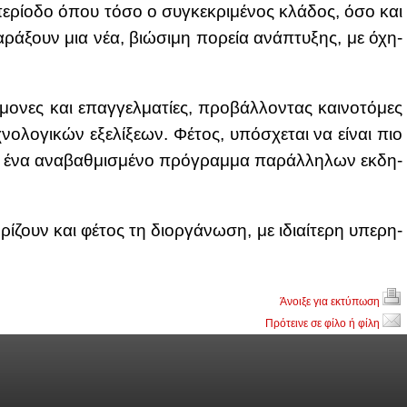
πε­ρί­ο­δο όπου τό­σο ο συ­γκε­κρι­μέ­νος κλά­δος, όσο και
χα­ρά­ξουν μια νέα, βιώ­σι­μη πο­ρεία ανά­πτυ­ξης, με όχη­
ο­νες και επαγ­γελ­μα­τί­ες, προ­βάλ­λο­ντας και­νο­τό­μες
ο­λο­γι­κών εξε­λί­ξε­ων. Φέ­τος, υπό­σχε­ται να εί­ναι πιο
 με ένα ανα­βαθ­μι­σμέ­νο πρό­γραμ­μα πα­ράλ­λη­λων εκ­δη­
ρί­ζουν και φέ­τος τη διορ­γά­νω­ση, με ιδιαί­τε­ρη υπε­ρη­
Άνοιξε για εκτύπωση
Πρότεινε σε φίλο ή φίλη