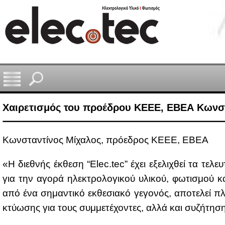
Χαιρετισμός του προέδρου ΚΕΕΕ, ΕΒΕΑ Κωνσ
Κων­στα­ντί­νος Μί­χα­λος, πρό­ε­δρος ΚΕ­ΕΕ, ΕΒΕΑ
«Η διε­θνής έκ­θε­ση “Elec.tec” έχει εξε­λι­χθεί τα τε­λε
για την αγο­ρά ηλε­κτρο­λο­γι­κού υλι­κού, φω­τι­σμού κ
από ένα ση­μα­ντι­κό εκ­θε­σια­κό γε­γο­νός, απο­τε­λεί π
κτύ­ω­σης για τους συμ­με­τέ­χο­ντες, αλ­λά και συ­ζή­τ