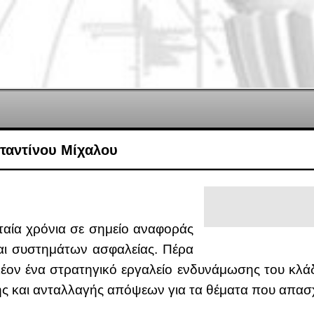
ταντίνου Μίχαλου
υ­ταία χρό­νια σε ση­μείο ανα­φο­ράς
αι συ­στη­μά­των ασφα­λεί­ας. Πέ­ρα
λέ­ον ένα στρα­τη­γι­κό ερ­γα­λείο εν­δυ­νά­μω­σης του κλά­
η­σης και ανταλ­λα­γής από­ψε­ων για τα θέ­μα­τα που απα­