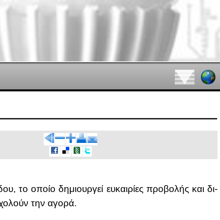
δου, το οποίο δη­μιουρ­γεί ευ­και­ρί­ες προ­βο­λής και δι­
σχο­λούν την αγο­ρά.