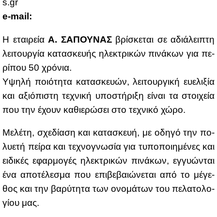
s.​gr
e-mail:
Η εται­ρεία
Α. ΣΑ­ΠΟΥ­ΝΑΣ
βρί­σκε­ται σε αδιά­λει­πτη
λει­τουρ­γία κα­τα­σκευ­ής ηλε­κτρι­κών πι­νά­κων για πε­
ρί­που 50 χρό­νια.
Υψη­λή ποιό­τη­τα κα­τα­σκευών, λει­τουρ­γι­κή ευ­ε­λι­ξία
και αξιό­πι­στη τε­χνι­κή υπο­στή­ρι­ξη εί­ναι τα στοι­χεία
που την έχουν κα­θιε­ρώ­σει στο τε­χνι­κό χώ­ρο.
Με­λέ­τη, σχε­δί­α­ση και κα­τα­σκευή, με οδη­γό την πο­
λυ­ε­τή πεί­ρα και τε­χνο­γνω­σία για τυ­πο­ποι­η­μέ­νες και
ει­δι­κές εφαρ­μο­γές ηλε­κτρι­κών πι­νά­κων, εγ­γυώ­νται
ένα απο­τέ­λε­σμα που επι­βε­βαιώ­νε­ται από το μέ­γε­
θος και την βα­ρύ­τη­τα των ονο­μά­των του πε­λα­το­λο­
γί­ου μας.