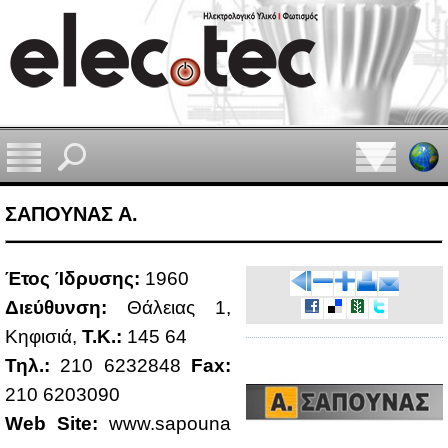
ΣΑΠΟΥΝΑΣ Α.
Έτος Ίδρυ­σης:
1960
Διεύ­θυν­ση:
Θά­λειας 1,
Κη­φι­σιά,
Τ.Κ.:
145 64
Τηλ.:
210 6232848
Fax:
210 6203090
Web Site:
www.​sap​ouna​