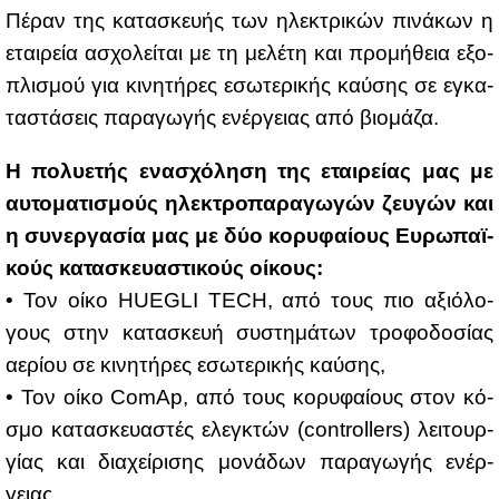
Πέ­ραν της κα­τα­σκευ­ής των ηλε­κτρι­κών πι­νά­κων η
εται­ρεία ασχο­λεί­ται με τη με­λέ­τη και προ­μή­θεια εξο­
πλι­σμού για κι­νη­τή­ρες εσω­τε­ρι­κής καύ­σης σε εγκα­
τα­στά­σεις πα­ρα­γω­γής ενέρ­γειας από βιο­μά­ζα.
Η πο­λυ­ε­τής ενα­σχό­λη­ση της εται­ρεί­ας μας με
αυ­το­μα­τι­σμούς ηλε­κτρο­πα­ρα­γω­γών ζευ­γών και
η συ­νερ­γα­σία μας με δύο κο­ρυ­φαί­ους Ευ­ρω­παϊ­
κούς κα­τα­σκευα­στι­κούς οί­κους:
• Τον οί­κο HUEGLI TECH, από τους πιο αξιό­λο­
γους στην κα­τα­σκευή συ­στη­μά­των τρο­φο­δο­σί­ας
αε­ρί­ου σε κι­νη­τή­ρες εσω­τε­ρι­κής καύ­σης,
• Τον οί­κο ComAp, από τους κο­ρυ­φαί­ους στον κό­
σμο κα­τα­σκευα­στές ελεγ­κτών (controllers) λει­τουρ­
γί­ας και δια­χεί­ρι­σης μο­νά­δων πα­ρα­γω­γής ενέρ­
γειας,