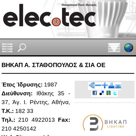
ΒΗΚΑΠ Α. ΣΤΑΘΟΠΟΥΛΟΣ & ΣΙΑ ΟΕ
Έτος Ίδρυ­σης:
1987
Διεύ­θυν­ση:
Ιθά­κης 35 -
37, Άγ. Ι. Ρέ­ντης, Αθή­να,
Τ.Κ.:
182 33
Τηλ.:
210 4922013
Fax:
210 4250142