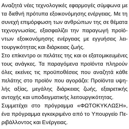
Ανα­ζη­τά νέ­ες τε­χνο­λο­γι­κές εφαρ­μο­γές σύμ­φω­να με
τα διε­θνή πρό­τυ­πα εξοι­κο­νό­μη­σης ενέρ­γειας. Με τη
συ­νε­χή επι­μόρ­φω­ση των αν­θρώ­πων της σε θέ­μα­τα
τε­χνο­γνω­σί­ας, εξα­σφα­λί­ζει την πα­ρα­γω­γή προ­ϊ­ό­
ντων εξοι­κο­νό­μη­σης ενέρ­γειας με εγ­γυ­ή­σεις λει­
τουρ­γι­κό­τη­τας και διάρ­κειας ζω­ής.
Στο επί­κε­ντρο οι πε­λά­τες της και οι εξα­το­μι­κευ­μέ­νες
τους ανά­γκες. Τα πα­ρα­γό­με­να προ­ϊ­ό­ντα πλη­ρούν
όλες εκεί­νες τις προ­ϋ­πο­θέ­σεις που ανα­ζη­τά κά­θε
πε­λά­της στο προ­ϊ­όν που αγο­ρά­ζει: Προ­ϊ­ό­ντα υψη­
λής αξί­ας, με­γά­λης διάρ­κειας ζω­ής, εξαι­ρε­τι­κής
αντο­χής και υπο­δειγ­μα­τι­κής λει­τουρ­γι­κό­τη­τας.
Συμ­με­τέ­χει στο πρό­γραμ­μα «ΦΩ­ΤΟ­ΚΥ­ΚΛΩ­ΣΗ»,
ένα πρό­γραμ­μα εγκε­κρι­μέ­νο από το Υπουρ­γείο Πε­
ρι­βάλ­λο­ντος και Ενέρ­γειας.