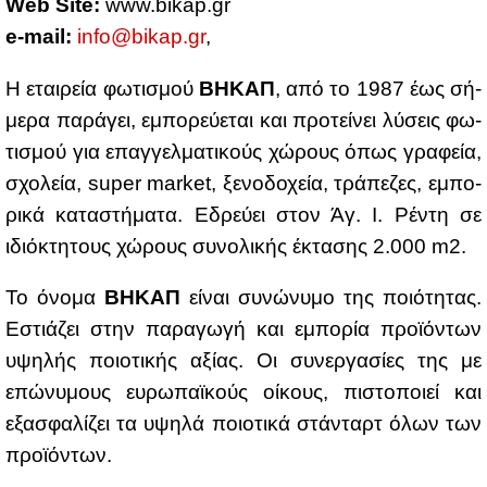
Web Site:
www.​bikap.​gr
e-mail:
info@​bikap.​gr
,
Η εται­ρεία φω­τι­σμού
ΒΗ­ΚΑΠ
, από το 1987 έως σή­
με­ρα πα­ρά­γει, εμπο­ρεύ­ε­ται και προ­τεί­νει λύ­σεις φω­
τι­σμού για επαγ­γελ­μα­τι­κούς χώ­ρους όπως γρα­φεία,
σχο­λεία, super market, ξε­νο­δο­χεία, τρά­πε­ζες, εμπο­
ρι­κά κα­τα­στή­μα­τα. Εδρεύ­ει στον Άγ. Ι. Ρέ­ντη σε
ιδιό­κτη­τους χώ­ρους συ­νο­λι­κής έκτα­σης 2.000 m2.
Το όνο­μα
ΒΗ­ΚΑΠ
εί­ναι συ­νώ­νυ­μο της ποιό­τη­τας.
Εστιά­ζει στην πα­ρα­γω­γή και εμπο­ρία προ­ϊ­ό­ντων
υψη­λής ποιο­τι­κής αξί­ας. Οι συ­νερ­γα­σί­ες της με
επώ­νυ­μους ευ­ρω­παϊ­κούς οί­κους, πι­στο­ποιεί και
εξα­σφα­λί­ζει τα υψη­λά ποιο­τι­κά στά­νταρτ όλων των
προ­ϊ­ό­ντων.