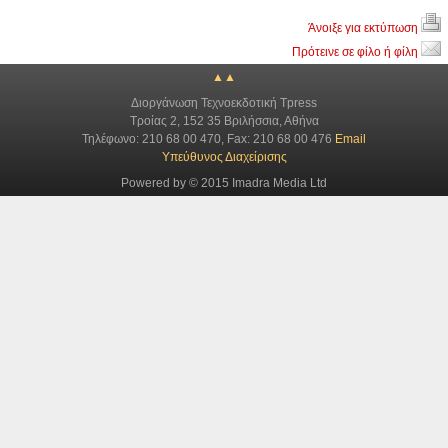
Άνοιξε για εκτύπωση
Πρότεινε σε φίλο ή φίλη
▲▲
Διοργάνωση Τεχνοεκδοτική Tpress
Τροίας 2, 152 35 Βριλήσσια, Αθήνα
Τηλέφωνο: 210 68 00 470, Fax: 210 68 00 476
Email
Υπεύθυνος Διαχείρισης
Powered by © 2015 Imadra Media Ltd