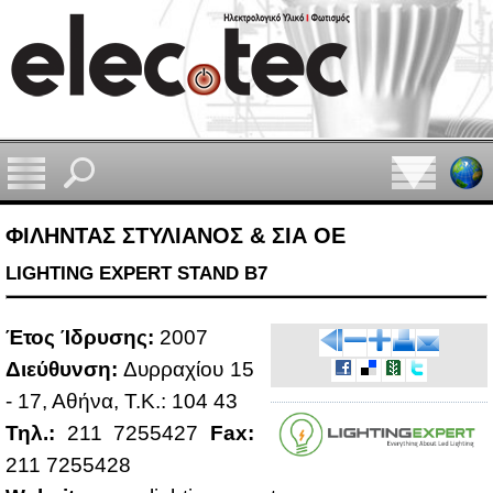
ΦΙΛΗΝΤΑΣ ΣΤΥΛΙΑΝΟΣ & ΣΙΑ ΟΕ
LIGHTING EXPERT STAND B7
Έτος Ίδρυ­σης:
2007
Διεύ­θυν­ση:
Δυρ­ρα­χί­ου 15
- 17, Αθή­να, Τ.Κ.: 104 43
Τηλ.:
211 7255427
Fax:
211 7255428