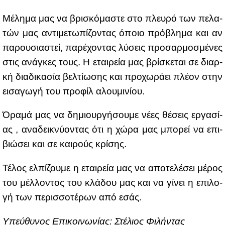
Μέ­λη­μα μας να βρι­σκό­μα­στε στο πλευ­ρό των πε­λα­
τών μας αντι­με­τω­πί­ζο­ντας όποιο πρό­βλη­μα και αν
πα­ρου­σια­στεί, πα­ρέ­χο­ντας λύ­σεις προ­σαρ­μο­σμέ­νες
στις ανά­γκες τους. Η εται­ρεία μας βρί­σκε­ται σε διαρ­
κή δια­δι­κα­σία βελ­τί­ω­σης και προ­χω­ρά­ει πλέ­ον στην
ει­σα­γω­γή του προ­φίλ αλου­μι­νί­ου.
Όρα­μά μας να δη­μιουρ­γή­σου­με νέ­ες θέ­σεις ερ­γα­σί­
ας , ανα­δει­κνύ­ο­ντας ότι η χώ­ρα μας μπο­ρεί να επι­
βιώ­σει και σε και­ρούς κρί­σης.
Τέ­λος ελ­πί­ζου­με η εται­ρεία μας να απο­τε­λέ­σει μέ­ρος
του μέλ­λο­ντος του κλά­δου μας και να γί­νει η επι­λο­
γή των πε­ρισ­σο­τέ­ρων από εσάς.
Yπεύ­θυ­νος Επι­κοι­νω­νί­ας: Στέ­λιος Φι­λή­ντας