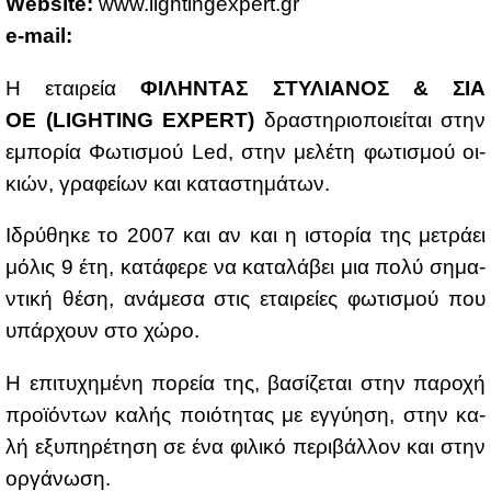
Website:
www.​lig​htin​gexp​ert.​gr
e-mail:
Η εται­ρεία
ΦΙ­ΛΗ­ΝΤΑΣ ΣΤΥ­ΛΙΑ­ΝΟΣ & ΣΙΑ
ΟΕ (LIGHTING EXPERT)
δρα­στη­ριο­ποιεί­ται στην
εμπο­ρία Φω­τι­σμού Led, στην με­λέ­τη φω­τι­σμού οι­
κιών, γρα­φεί­ων και κα­τα­στη­μά­των.
Ιδρύ­θη­κε το 2007 και αν και η ιστο­ρία της με­τρά­ει
μό­λις 9 έτη, κα­τά­φε­ρε να κα­τα­λά­βει μια πο­λύ ση­μα­
ντι­κή θέ­ση, ανά­με­σα στις εται­ρεί­ες φω­τι­σμού που
υπάρ­χουν στο χώ­ρο.
Η επι­τυ­χη­μέ­νη πο­ρεία της, βα­σί­ζε­ται στην πα­ρο­χή
προ­ϊ­ό­ντων κα­λής ποιό­τη­τας με εγ­γύ­η­ση, στην κα­
λή εξυ­πη­ρέ­τη­ση σε ένα φι­λι­κό πε­ρι­βάλ­λον και στην
ορ­γά­νω­ση.