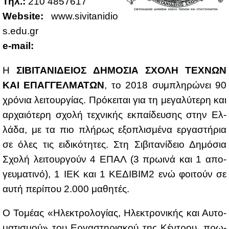
Τηλ.:
210 4857617
Website:
www.​siv​itan​idio​
s.​edu.​gr
e-mail:
Η
ΣΙ­ΒΙ­ΤΑ­ΝΙ­ΔΕΙΟΣ ΔΗ­ΜΟ­ΣΙΑ ΣΧΟ­ΛΗ ΤΕ­ΧΝΩΝ
ΚΑΙ ΕΠΑΓ­ΓΕΛ­ΜΑ­ΤΩΝ
, το 2018 συ­μπλη­ρώ­νει 90
χρό­νια λει­τουρ­γί­ας. Πρό­κει­ται για τη με­γα­λύ­τε­ρη και
αρ­χαιό­τε­ρη σχο­λή τε­χνι­κής εκ­παί­δευ­σης στην Ελ­
λά­δα, με τα πιο πλή­ρως εξο­πλι­σμέ­να ερ­γα­στή­ρια
σε όλες τις ει­δι­κό­τη­τες. Στη Σι­βι­τα­νί­δειο Δη­μό­σια
Σχο­λή λει­τουρ­γούν 4 ΕΠΑΛ (3 πρω­ι­νά και 1 απο­
γευ­μα­τι­νό), 1 ΙΕΚ και 1 ΚΕ­ΔΙ­ΒΙ­Μ2 ενώ φοι­τούν σε
αυ­τή πε­ρί­που 2.000 μα­θη­τές.
Ο Το­μέ­ας «Ηλε­κτρο­λο­γί­ας, Ηλε­κτρο­νι­κής και Αυ­το­
μα­τι­σμού» του Ερ­γα­στη­ρια­κού της Κέ­ντρου, πρω­