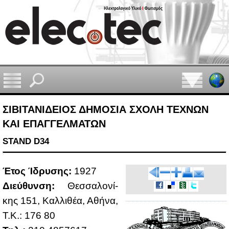
ΣΙΒΙΤΑΝΙΔΕΙΟΣ ΔΗΜΟΣΙΑ ΣΧΟΛΗ ΤΕΧΝΩΝ
ΚΑΙ ΕΠΑΓΓΕΛΜΑΤΩΝ
STAND D34
Έτος Ίδρυ­σης:
1927
Διεύ­θυν­ση:
Θεσ­σα­λο­νί­
κης 151, Καλ­λι­θέα, Αθή­να,
Τ.Κ.: 176 80