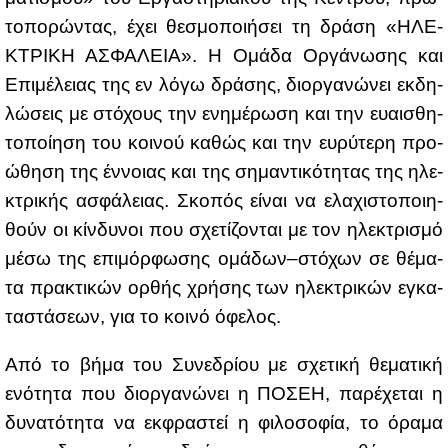
το­πο­ρώ­ντας, έχει θε­σμο­ποι­ή­σει τη δρά­ση «ΗΛΕ­
ΚΤΡΙ­ΚΗ ΑΣΦΑ­ΛΕΙΑ». Η Ομά­δα Ορ­γά­νω­σης και
Επι­μέ­λειας της εν λό­γω δρά­σης, διορ­γα­νώ­νει εκ­δη­
λώ­σεις με στό­χους την ενη­μέ­ρω­ση και την ευαι­σθη­
το­ποί­η­ση του κοι­νού κα­θώς και την ευ­ρύ­τε­ρη προ­
ώ­θη­ση της έν­νοιας και της ση­μα­ντι­κό­τη­τας της ηλε­
κτρι­κής ασφά­λειας. Σκο­πός εί­ναι να ελα­χι­στο­ποι­η­
θούν οι κίν­δυ­νοι που σχε­τί­ζο­νται με τον ηλε­κτρι­σμό
μέ­σω της επι­μόρ­φω­σης ομά­δων–στό­χων σε θέ­μα­
τα πρα­κτι­κών ορ­θής χρή­σης των ηλε­κτρι­κών εγκα­
τα­στά­σε­ων, για το κοι­νό όφε­λος.
Από το βή­μα του Συ­νε­δρί­ου με σχε­τι­κή θε­μα­τι­κή
ενό­τη­τα που διορ­γα­νώ­νει η ΠΟ­ΣΕΗ, πα­ρέ­χε­ται η
δυ­να­τό­τη­τα να εκ­φρα­στεί η φι­λο­σο­φία, το όρα­μα