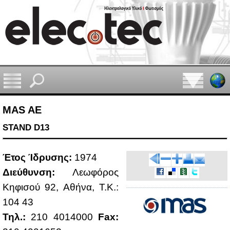
MAS AE
STAND D13
Έτος Ίδρυ­σης:
1974
Διεύ­θυν­ση:
Λε­ω­φό­ρος
Κη­φι­σού 92, Αθή­να, Τ.Κ.:
104 43
Τηλ.:
210 4014000
Fax: