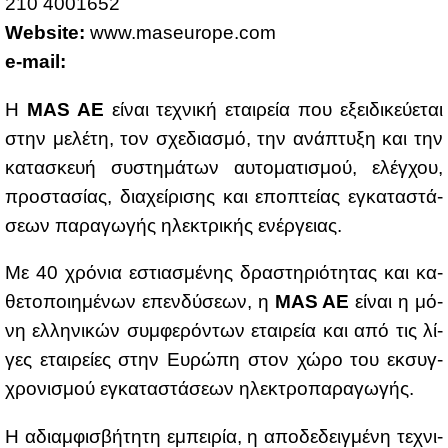
210 4001652
Website:
www.​mas​euro​pe.​com
e-mail:
H
ΜΑS AE
εί­ναι τε­χνι­κή εται­ρεία που εξει­δι­κεύ­ε­ται
στην με­λέ­τη, τον σχε­δια­σμό, την ανά­πτυ­ξη και την
κα­τα­σκευή συ­στη­μά­των αυ­το­μα­τι­σμού, ελέγ­χου,
προ­στα­σί­ας, δια­χεί­ρι­σης και επο­πτεί­ας εγκα­τα­στά­
σε­ων πα­ρα­γω­γής ηλε­κτρι­κής ενέρ­γειας.
Με 40 χρό­νια εστια­σμέ­νης δρα­στη­ριό­τη­τας και κα­
θε­το­ποι­η­μέ­νων επεν­δύ­σε­ων, η
ΜΑS AE
εί­ναι η μό­
νη ελ­λη­νι­κών συμ­φε­ρό­ντων εται­ρεία και από τις λί­
γες εται­ρεί­ες στην Ευ­ρώ­πη στον χώ­ρο του εκ­συγ­
χρο­νι­σμού εγκα­τα­στά­σε­ων ηλε­κτρο­πα­ρα­γω­γής.
Η αδιαμ­φι­σβή­τη­τη εμπει­ρία, η απο­δε­δειγ­μέ­νη τε­χνι­