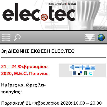
3η ΔΙΕΘΝΗΣ ΕΚΘΕΣΗ ELEC.TEC
21
– 24 Φε­βρουα­ρί­ου
2020, M.E.C. Παια­νί­ας
Ημέ­ρες και ώρες λει­
τουρ­γί­ας:
Πα­ρα­σκευή 21 Φε­βρουα­ρί­ου 2020: 10.00 – 20.00