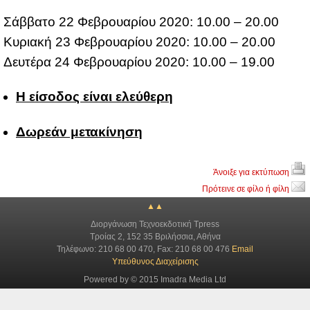
Σάβ­βα­το 22 Φε­βρουα­ρί­ου 2020: 10.00 – 20.00
Κυ­ρια­κή 23 Φε­βρουα­ρί­ου 2020: 10.00 – 20.00
Δευ­τέ­ρα 24 Φε­βρουα­ρί­ου 2020: 10.00 – 19.00
Η εί­σο­δος εί­ναι ελεύ­θε­ρη
Δω­ρε­άν με­τα­κί­νη­ση
Άνοιξε για εκτύπωση
Πρότεινε σε φίλο ή φίλη
▲▲
Διοργάνωση Τεχνοεκδοτική Tpress
Τροίας 2, 152 35 Βριλήσσια, Αθήνα
Τηλέφωνο: 210 68 00 470, Fax: 210 68 00 476
Email
Υπεύθυνος Διαχείρισης
Powered by © 2015 Imadra Media Ltd