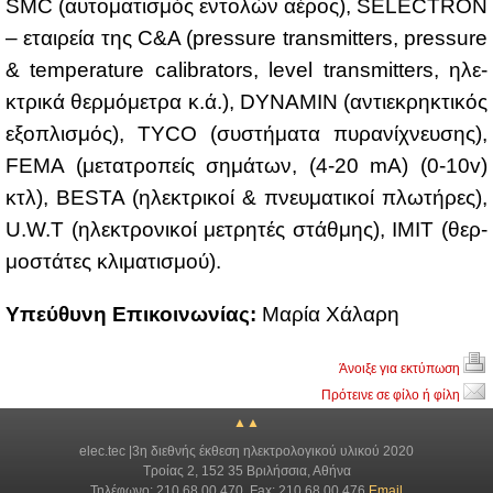
SMC (αυ­το­μα­τι­σμός εντο­λών αέ­ρος), SELECTRON
– εται­ρεία της C&A (pressure transmitters, pressure
& temperature calibrators, level transmitters, ηλε­
κτρι­κά θερ­μό­με­τρα κ.ά.), DYNAMIN (αντιε­κρη­κτι­κός
εξο­πλι­σμός), TYCO (συ­στή­μα­τα πυ­ρα­νί­χνευ­σης),
FEMA (με­τα­τρο­πείς ση­μά­των, (4-20 mA) (0-10v)
κτλ), BESTA (ηλε­κτρι­κοί & πνευ­μα­τι­κοί πλω­τή­ρες),
U.W.T (ηλε­κτρο­νι­κοί με­τρη­τές στάθ­μης), IMIT (θερ­
μο­στά­τες κλι­μα­τι­σμού).
Yπεύ­θυ­νη Επι­κοι­νω­νί­ας:
Μα­ρία Χά­λα­ρη
Άνοιξε για εκτύπωση
Πρότεινε σε φίλο ή φίλη
▲▲
elec.tec |3η διεθνής έκθεση ηλεκτρολογικού υλικού 2020
Τροίας 2, 152 35 Βριλήσσια, Αθήνα
Τηλέφωνο: 210 68 00 470, Fax: 210 68 00 476
Email