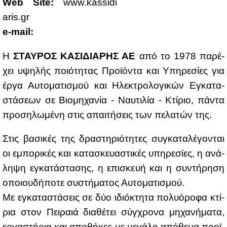
Web Site:
www.​kas​sidi​
aris.​gr
e-mail:
Η
ΣΤΑΥ­ΡΟΣ ΚΑ­ΣΙ­ΔΙΑ­ΡΗΣ ΑΕ
από το 1978 πα­ρέ­
χει υψη­λής ποιό­τη­τας Προ­ϊ­ό­ντα και Υπη­ρε­σί­ες για
έρ­γα Αυ­το­μα­τι­σμού και Ηλε­κτρο­λο­γι­κών Εγκα­τα­
στά­σε­ων σε Βιο­μη­χα­νία - Ναυ­τι­λία - Κτί­ριο, πά­ντα
προ­ση­λω­μέ­νη στις απαι­τή­σεις των πε­λα­τών της.
Στις βα­σι­κές της δρα­στη­ριό­τη­τες συ­γκα­τα­λέ­γο­νται
οι εμπο­ρι­κές και κα­τα­σκευα­στι­κές υπη­ρε­σί­ες, η ανά­
λη­ψη εγκα­τά­στα­σης, η επι­σκευή και η συ­ντή­ρη­ση
οποιου­δή­πο­τε συ­στή­μα­τος Αυ­το­μα­τι­σμού.
Με εγκα­τα­στά­σεις σε δύο ιδιό­κτη­τα πο­λυό­ρο­φα κτί­
ρια στον Πει­ραιά δια­θέ­τει σύγ­χρο­να μη­χα­νή­μα­τα,
ερ­γα­στή­ρια και απο­θή­κες με με­γά­λο από­θε­μα προ­ϊ­