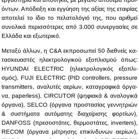
ό­ντων. Από­δει­ξη και εγ­γύ­η­ση της αξί­ας της εται­ρί­ας
απο­τε­λεί το ίδιο το πε­λα­το­λό­γιό της, που αριθ­μεί
συ­νο­λι­κά πε­ρισ­σό­τε­ρες από 3.000 συ­νερ­γα­σί­ες σε
Ελ­λά­δα και εξω­τε­ρι­κό.
Με­τα­ξύ άλ­λων, η C&A εκ­προ­σω­πεί 50 διε­θνείς κα­
τα­σκευα­στές ηλε­κτρο­λο­γι­κού εξο­πλι­σμού όπως:
HYUNDAI ELECTRIC (ηλε­κτρο­λο­γι­κός εξο­πλι­
σμός), FUJI ELECTRIC (PID controllers, pressure
transmitters, ανα­λυ­τές αε­ρί­ων, κα­τα­γρα­φι­κά όρ­γα­
να, paperless), CIRCUTOR (ψη­φια­κά & ανα­λο­γι­κά
όρ­γα­να), SELCO (όρ­γα­να προ­στα­σί­ας γεν­νη­τριών
& συ­στή­μα­τα αυ­τό­μα­της δια­χεί­ρι­σης φορ­τί­ων),
DANFOSS (πρε­σο­στά­τες, θερ­μο­στά­τες, inverters),
RECOM (όρ­γα­να μέ­τρη­σης επι­κίν­δυ­νων αε­ρί­ων),