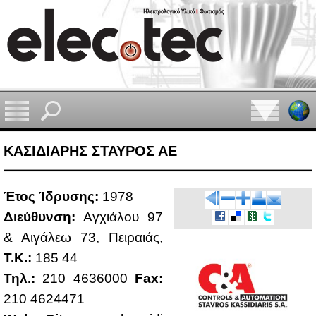
ΚΑΣΙΔΙΑΡΗΣ ΣΤΑΥΡΟΣ ΑΕ
Έτος Ίδρυ­σης:
1978
Διεύ­θυν­ση:
Αγ­χιά­λου 97
& Αι­γά­λεω 73, Πει­ραιάς,
Τ.Κ.:
185 44
Τηλ.:
210 4636000
Fax:
210 4624471