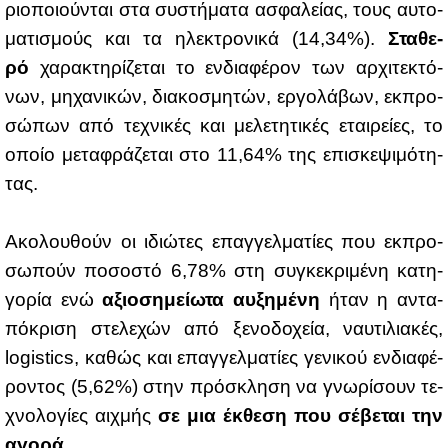
ριο­ποιού­νται στα συ­στή­μα­τα ασφα­λεί­ας, τους αυ­το­
μα­τι­σμούς και τα ηλε­κτρο­νι­κά (14,34%).
Στα­θε­
ρό
χα­ρα­κτη­ρί­ζε­ται το εν­δια­φέ­ρον των αρ­χι­τε­κτό­
νων, μη­χα­νι­κών, δια­κο­σμη­τών, ερ­γο­λά­βων, εκ­προ­
σώ­πων από τε­χνι­κές και με­λε­τη­τι­κές εται­ρεί­ες, το
οποίο με­τα­φρά­ζε­ται στο 11,64% της επι­σκε­ψι­μό­τη­
τας.
Ακο­λου­θούν οι ιδιώ­τες επαγ­γελ­μα­τί­ες που εκ­προ­
σω­πούν πο­σο­στό 6,78% στη συ­γκε­κρι­μέ­νη κα­τη­
γο­ρία ενώ
αξιο­ση­μεί­ω­τα αυ­ξη­μέ­νη
ήταν η αντα­
πό­κρι­ση στε­λε­χών από ξε­νο­δο­χεία, ναυ­τι­λια­κές,
logistics, κα­θώς και επαγ­γελ­μα­τί­ες γε­νι­κού εν­δια­φέ­
ρο­ντος (5,62%) στην πρό­σκλη­ση να γνω­ρί­σουν τε­
χνο­λο­γί­ες αιχ­μής
σε μια έκ­θε­ση που σέ­βε­ται την
αγο­ρά
.