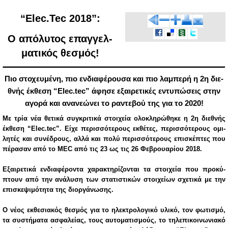
“Elec.Tec 2018”:
Ο από­λυ­τος επαγ­γελ­
μα­τι­κός θε­σμός!
Πιο στο­χευ­μέ­νη, πιο εν­δια­φέ­ρου­σα και πιο λα­μπε­ρή η 2η διε­
θνής έκ­θε­ση “Elec.tec” άφη­σε εξαι­ρε­τι­κές εντυ­πώ­σεις στην
αγο­ρά και ανα­νε­ώ­νει το ρα­ντε­βού της για το 2020!
Με τρία νέα θε­τι­κά συ­γκρι­τι­κά στοι­χεία ολο­κλη­ρώ­θη­κε η
2η διε­θνής
έκ­θε­ση “Elec.tec”
. Εί­χε πε­ρισ­σό­τε­ρους εκ­θέ­τες, πε­ρισ­σό­τε­ρους ομι­
λη­τές και συ­νέ­δρους, αλ­λά και πο­λύ πε­ρισ­σό­τε­ρους επι­σκέ­πτες που
πέ­ρα­σαν από το MEC από τις 23 ως τις 26 Φε­βρουα­ρί­ου 2018.
Εξαι­ρε­τι­κά εν­δια­φέ­ρο­ντα χα­ρα­κτη­ρί­ζο­νται τα στοι­χεία που προ­κύ­
πτουν από την ανά­λυ­ση των στα­τι­στι­κών στοι­χεί­ων σχε­τι­κά με την
επι­σκε­ψι­μό­τη­τα της διορ­γά­νω­σης.
Ο νέ­ος εκ­θε­σια­κός θε­σμός για το ηλε­κτρο­λο­γι­κό υλι­κό, τον φω­τι­σμό,
τα συ­στή­μα­τα ασφα­λεί­ας, τους αυ­το­μα­τι­σμούς, το τη­λε­πι­κοι­νω­νια­κό