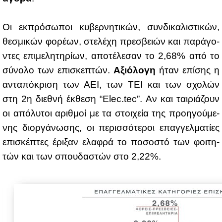
Οι εκ­πρό­σω­ποι κυ­βερ­νη­τι­κών, συν­δι­κα­λι­στι­κών,
θε­σμι­κών φο­ρέ­ων, στε­λέ­χη πρε­σβειών και πα­ρά­γο­
ντες επι­με­λη­τη­ρί­ων, απο­τέ­λε­σαν το 2,68% από το
σύ­νο­λο των επι­σκε­πτών.
Αξιό­λο­γη
ήταν επί­σης η
αντα­πό­κρι­ση των ΑΕΙ, των ΤΕΙ και των σχο­λών
στη 2η διε­θνή έκ­θε­ση “Elec.tec”. Αν και ται­ριά­ζουν
οι από­λυ­τοι αριθ­μοί με τα στοι­χεία της προη­γού­με­
νης διορ­γά­νω­σης, οι πε­ρισ­σό­τε­ροι επαγ­γελ­μα­τί­ες
επι­σκέ­πτες έρι­ξαν ελα­φρά το πο­σο­στό των φοι­τη­
τών και των σπου­δα­στών στο 2,22%.