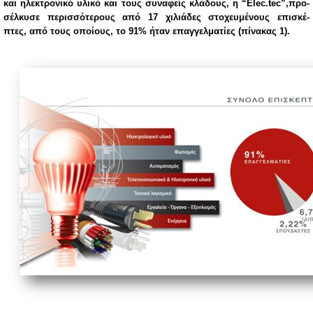
και ηλε­κτρο­νι­κό υλι­κό και τους συ­να­φείς κλά­δους, η “Elec.tec”,προ­
σέλ­κυ­σε πε­ρισ­σό­τε­ρους από 17 χι­λιά­δες στο­χευ­μέ­νους επι­σκέ­
πτες, από τους οποί­ους, το 91% ήταν επαγ­γελ­μα­τί­ες (πί­να­κας 1).