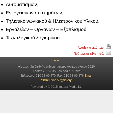
Αυ­το­μα­τι­σμών,
Ενερ­γεια­κών συ­στη­μά­των,
Τη­λε­πι­κοι­νω­νια­κού & Ηλε­κτρο­νι­κού Υλι­κού,
Ερ­γα­λεί­ων – Ορ­γά­νων – Εξο­πλι­σμού,
Τε­χνο­λο­γι­κού λο­γι­σμι­κού.
Άνοιξε για εκτύπωση
Πρότεινε σε φίλο ή φίλη
▲▲
elec.tec |3η διεθνής έκθεση ηλεκτρολογικού υλικού 2020
Τροίας 2, 152 35 Βριλήσσια, Αθήνα
Τηλέφωνο: 210 68 00 470, Fax: 210 68 00 476
Email
Υπεύθυνος Διαχείρισης
Powered by © 2015 Imadra Media Ltd