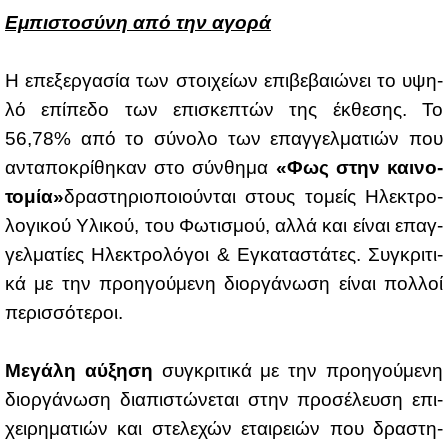
Εμπι­στο­σύ­νη από την αγο­ρά
Η επε­ξερ­γα­σία των στοι­χεί­ων επι­βε­βαιώ­νει το υψη­
λό επί­πε­δο των επι­σκε­πτών της έκ­θε­σης. Το
56,78% από το σύ­νο­λο των επαγ­γελ­μα­τιών που
αντα­πο­κρί­θη­καν στο σύν­θη­μα
«Φως στην και­νο­
το­μία»
δρα­στη­ριο­ποιού­νται στους το­μείς Ηλε­κτρο­
λο­γι­κού Υλι­κού, του Φω­τι­σμού, αλ­λά και εί­ναι επαγ­
γελ­μα­τί­ες Ηλε­κτρο­λό­γοι & Εγκα­τα­στά­τες. Συ­γκρι­τι­
κά με την προη­γού­με­νη διορ­γά­νω­ση εί­ναι πολ­λοί
πε­ρισ­σό­τε­ροι.
Με­γά­λη αύ­ξη­ση
συ­γκρι­τι­κά με την προη­γού­με­νη
διορ­γά­νω­ση δια­πι­στώ­νε­ται στην προ­σέ­λευ­ση επι­
χει­ρη­μα­τιών και στε­λε­χών εται­ρειών που δρα­στη­