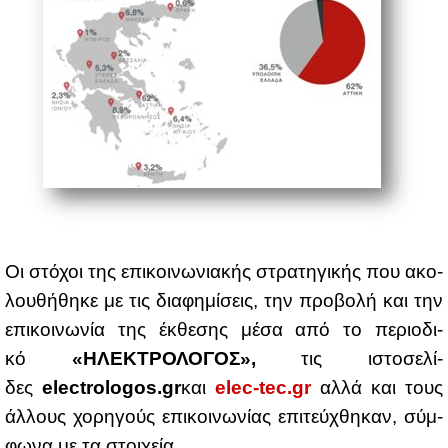
Οι στό­χοι της επι­κοι­νω­νια­κής στρα­τη­γι­κής που ακο­
λου­θή­θη­κε με τις δια­φη­μί­σεις, την προ­βο­λή και την
επι­κοι­νω­νία της έκ­θε­σης μέ­σα από το πε­ριο­δι­
κό
«
ΗΛΕ­ΚΤΡΟ­ΛΟ­ΓΟΣ»
,
τις ιστο­σε­λί­
δες
electrologos
.
gr
και
elec
-
tec
.
gr
αλ­λά και τους
άλ­λους χο­ρη­γούς επι­κοι­νω­νί­ας επι­τεύ­χθη­καν, σύμ­
φω­να με τα στοι­χεία.