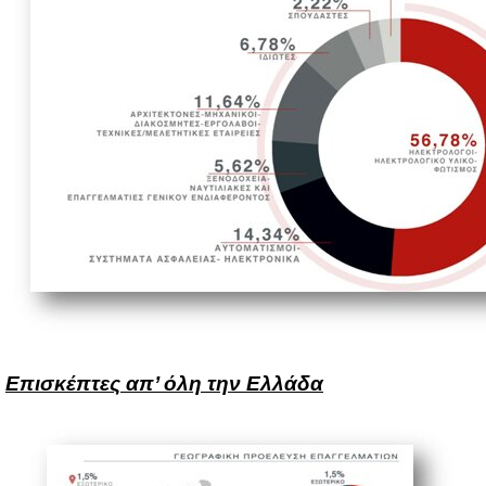
Επι­σκέ­πτες απ’ όλη την Ελ­λά­δα