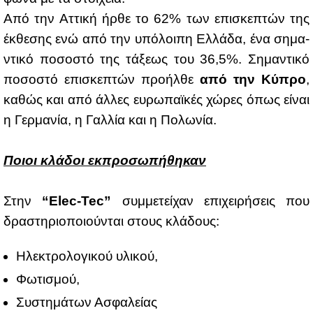
Από την Ατ­τι­κή ήρ­θε το 62% των επι­σκε­πτών της
έκ­θε­σης ενώ από την υπό­λοι­πη Ελ­λά­δα, ένα ση­μα­
ντι­κό πο­σο­στό της τά­ξε­ως του 36,5%. Ση­μα­ντι­κό
πο­σο­στό επι­σκε­πτών προ­ήλ­θε
από την Κύ­προ
,
κα­θώς και από άλ­λες ευ­ρω­παϊ­κές χώ­ρες όπως εί­ναι
η Γερ­μα­νία, η Γαλ­λία και η Πο­λω­νία.
Ποιοι κλά­δοι εκ­προ­σω­πή­θη­καν
Στην
“
Elec
-
Tec
”
συμ­με­τεί­χαν επι­χει­ρή­σεις που
δρα­στη­ριο­ποιού­νται στους κλά­δους:
Ηλε­κτρο­λο­γι­κού υλι­κού,
Φω­τι­σμού,
Συ­στη­μά­των Ασφα­λεί­ας