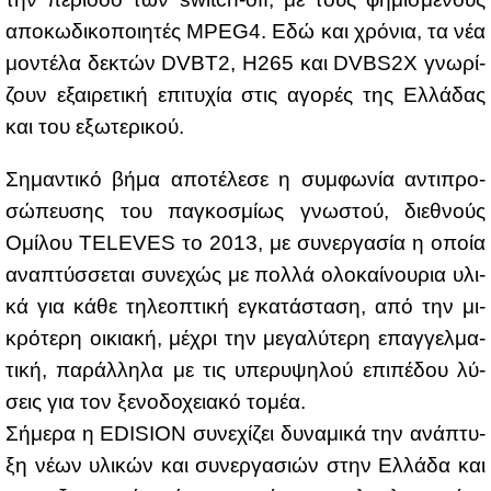
απο­κω­δι­κο­ποι­η­τές MPEG4. Εδώ και χρό­νια, τα νέα
μο­ντέ­λα δε­κτών DVBT2, H265 και DVBS2X γνω­ρί­
ζουν εξαι­ρε­τι­κή επι­τυ­χία στις αγο­ρές της Ελ­λά­δας
και του εξω­τε­ρι­κού.
Ση­μα­ντι­κό βή­μα απο­τέ­λε­σε η συμ­φω­νία αντι­προ­
σώ­πευ­σης του πα­γκο­σμί­ως γνω­στού, διε­θνούς
Ομί­λου TELEVES το 2013, με συ­νερ­γα­σία η οποία
ανα­πτύσ­σε­ται συ­νε­χώς με πολ­λά ολο­καί­νου­ρια υλι­
κά για κά­θε τη­λε­ο­πτι­κή εγκα­τά­στα­ση, από την μι­
κρό­τε­ρη οι­κια­κή, μέ­χρι την με­γα­λύ­τε­ρη επαγ­γελ­μα­
τι­κή, πα­ράλ­λη­λα με τις υπε­ρυ­ψη­λού επι­πέ­δου λύ­
σεις για τον ξε­νο­δο­χεια­κό το­μέα.
Σή­με­ρα η EDISION συ­νε­χί­ζει δυ­να­μι­κά την ανά­πτυ­
ξη νέ­ων υλι­κών και συ­νερ­γα­σιών στην Ελ­λά­δα και