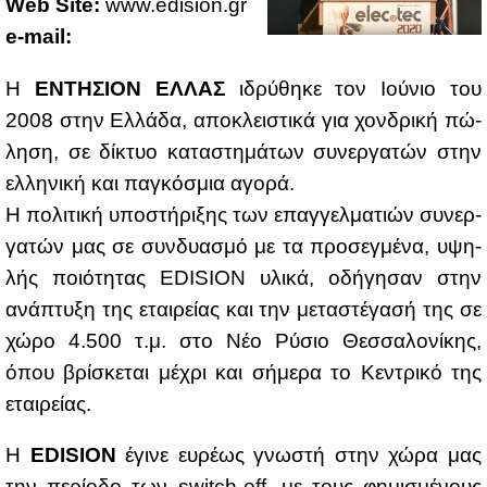
Web Site:
www.​edision.​gr
e-mail:
Η
ΕΝΤΗ­ΣΙΟΝ ΕΛ­ΛΑΣ
ιδρύ­θη­κε τον Ιού­νιο του
2008 στην Ελ­λά­δα, απο­κλει­στι­κά για χον­δρι­κή πώ­
λη­ση, σε δί­κτυο κα­τα­στη­μά­των συ­νερ­γα­τών στην
ελ­λη­νι­κή και πα­γκό­σμια αγο­ρά.
Η πο­λι­τι­κή υπο­στή­ρι­ξης των επαγ­γελ­μα­τιών συ­νερ­
γα­τών μας σε συν­δυα­σμό με τα προ­σεγ­μέ­να, υψη­
λής ποιό­τη­τας EDISION υλι­κά, οδή­γη­σαν στην
ανά­πτυ­ξη της εται­ρεί­ας και την με­τα­στέ­γα­σή της σε
χώ­ρο 4.500 τ.μ. στο Νέο Ρύ­σιο Θεσ­σα­λο­νί­κης,
όπου βρί­σκε­ται μέ­χρι και σή­με­ρα το Κε­ντρι­κό της
εται­ρεί­ας.
Η
EDISION
έγι­νε ευ­ρέ­ως γνω­στή στην χώ­ρα μας
την πε­ρί­ο­δο των switch-off, με τους φη­μι­σμέ­νους