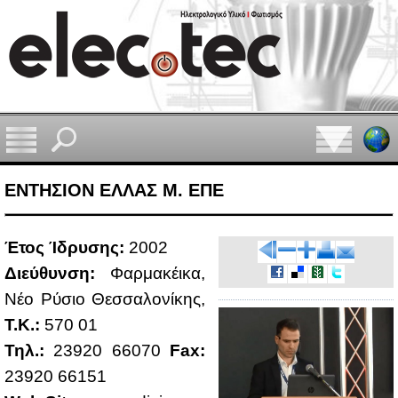
ΕΝΤΗΣΙΟΝ ΕΛΛΑΣ Μ. ΕΠΕ
Έτος Ίδρυ­σης:
2002
Διεύ­θυν­ση:
Φαρ­μα­κέι­κα,
Νέο Ρύ­σιο Θεσ­σα­λο­νί­κης,
Τ.Κ.:
570 01
Τηλ.:
23920 66070
Fax:
23920 66151