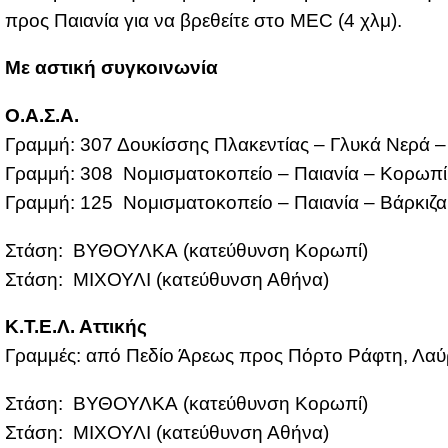
προς Παια­νία για να βρε­θεί­τε στο MEC (4 χλμ).
Με αστι­κή συ­γκοι­νω­νία
Ο.Α.Σ.Α.
Γραμ­μή: 307 Δου­κίσ­σης Πλα­κε­ντί­ας – Γλυ­κά Νε­ρά –
Γραμ­μή: 308 Νο­μι­σμα­το­κο­πείο – Παια­νία – Κο­ρω­πί
Γραμ­μή: 125 Νο­μι­σμα­το­κο­πείο – Παια­νία – Βάρ­κι­ζα
Στά­ση: ΒΥ­ΘΟΥΛ­ΚΑ (κα­τεύ­θυν­ση Κο­ρω­πί)
Στά­ση: ΜΙ­ΧΟΥ­ΛΙ (κα­τεύ­θυν­ση Αθή­να)
Κ.Τ.Ε.Λ. Ατ­τι­κής
Γραμ­μές: από Πε­δίο Άρε­ως προς Πόρ­το Ρά­φτη, Λαύ­ρ
Στά­ση: ΒΥ­ΘΟΥΛ­ΚΑ (κα­τεύ­θυν­ση Κο­ρω­πί)
Στά­ση: ΜΙ­ΧΟΥ­ΛΙ (κα­τεύ­θυν­ση Αθή­να)