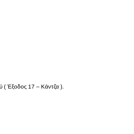
ύ ( Έξο­δος 17 – Κάν­τζα ).