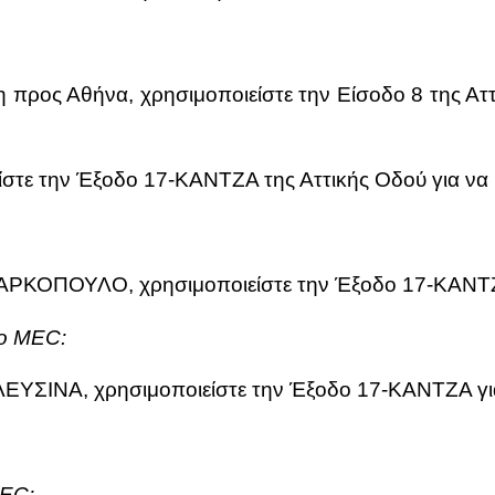
προς Αθή­να, χρη­σι­μο­ποιεί­στε την Εί­σο­δο 8 της Ατ­τι
ιεί­στε την Έξο­δο 17-ΚΑΝ­ΤΖΑ της Ατ­τι­κής Οδού για να
 ΜΑΡ­ΚΟ­ΠΟΥ­ΛΟ, χρη­σι­μο­ποιεί­στε την Έξο­δο 17-ΚΑΝ­Τ
το MEC:
ΕΛΕΥ­ΣΙ­ΝΑ, χρη­σι­μο­ποιεί­στε την Έξο­δο 17-ΚΑΝ­ΤΖΑ γ
MEC: