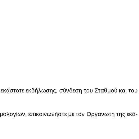
 εκά­στο­τε εκ­δή­λω­σης, σύν­δε­ση του Σταθ­μού και του
ο­λο­γί­ων, επι­κοι­νω­νή­στε με τον Ορ­γα­νω­τή της εκά­