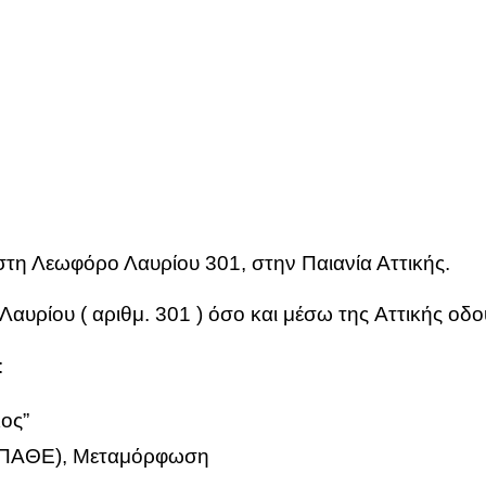
στη Λε­ω­φό­ρο Λαυ­ρί­ου 301, στην Παια­νία Ατ­τι­κής.
 Λαυ­ρί­ου ( αριθμ. 301 ) όσο και μέ­σω της Ατ­τι­κής οδο
:
λος”
ΠΑ­ΘΕ), Με­τα­μόρ­φω­ση