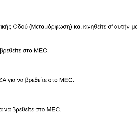
­κής Οδού (Με­τα­μόρ­φω­ση) και κι­νη­θεί­τε σ’ αυ­τήν με
 βρε­θεί­τε στο MEC.
ΖΑ για να βρε­θεί­τε στο MEC.
ια να βρε­θεί­τε στο MEC.