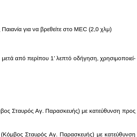
ος Παια­νία για να βρε­θεί­τε στο MEC (2,0 χλμ)
ε­τά από πε­ρί­που 1’ λε­πτό οδή­γη­ση, χρη­σι­μο­ποιεί­
όμ­βος Σταυ­ρός Αγ. Πα­ρα­σκευ­ής) με κα­τεύ­θυν­ση προς
υ (Κόμ­βος Σταυ­ρός Αγ. Πα­ρα­σκευ­ής) με κα­τεύ­θυν­ση