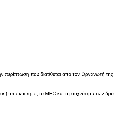
ν πε­ρί­πτω­ση που δια­τί­θε­ται από τον Ορ­γα­νω­τή της
e bus) από και προς το MEC και τη συ­χνό­τη­τα των δρο­μ