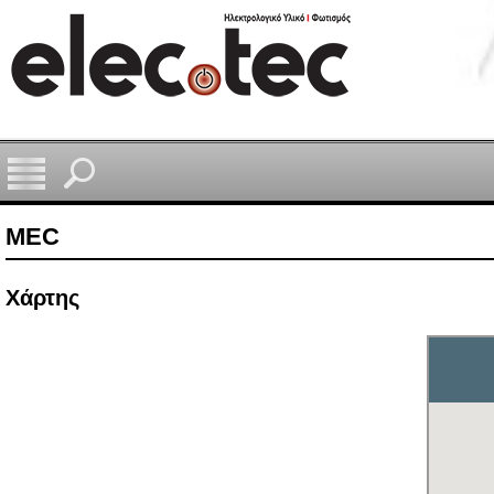
MEC
Xάρτης