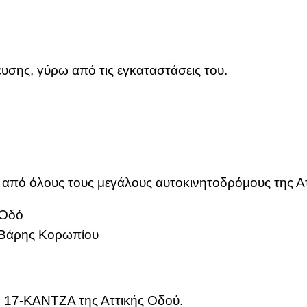
υ­σης, γύ­ρω από τις εγκα­τα­στά­σεις του.
από όλους τους με­γά­λους αυ­το­κι­νη­το­δρό­μους της Ατ­
ή Οδό
 Βά­ρης Κο­ρω­πί­ου
ο 17-ΚΑΝ­ΤΖΑ της Ατ­τι­κής Οδού.