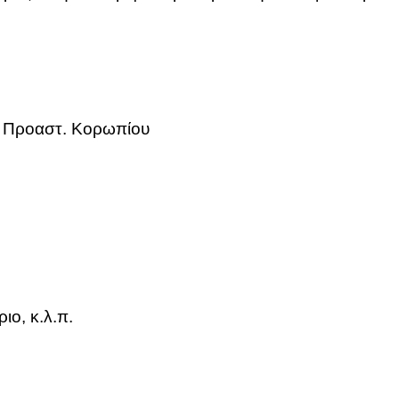
 Προ­αστ. Κο­ρω­πί­ου
ιο, κ.λ.π.