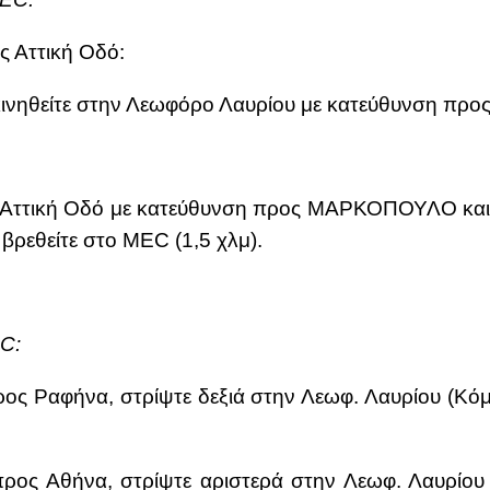
ς Ατ­τι­κή Οδό:
­νη­θεί­τε στην Λε­ω­φό­ρο Λαυ­ρί­ου με κα­τεύ­θυν­ση πρ
ην Ατ­τι­κή Οδό με κα­τεύ­θυν­ση προς ΜΑΡ­ΚΟ­ΠΟΥ­ΛΟ και μ
βρε­θεί­τε στο MEC (1,5 χλμ).
EC:
προς Ρα­φή­να, στρίψ­τε δε­ξιά στην Λε­ωφ. Λαυ­ρί­ου (Κ
 προς Αθή­να, στρίψ­τε αρι­στε­ρά στην Λε­ωφ. Λαυ­ρί­ο