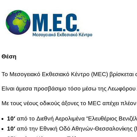
Θέ­ση
Το Με­σο­γεια­κό Εκ­θε­σια­κό Κέ­ντρο (MEC) βρί­σκε­ται 
Εί­ναι άμε­σα προ­σβά­σι­μο τό­σο μέ­σω της Λε­ω­φό­ρου
Με τους νέ­ους οδι­κούς άξο­νες το MEC απέ­χει πλέ­ον
10′
από το Διε­θνή Αε­ρο­λι­μέ­να “Ελευ­θέ­ριος Βε­νι­ζέ­
10′
από την Εθνι­κή Οδό Αθη­νών-Θεσ­σα­λο­νί­κης (