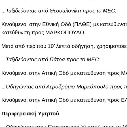
...
Τα­ξι­δεύ­ο­ντας από Θεσ­σα­λο­νί­κη προς το MEC:
Κι­νού­με­νοι στην Εθνι­κή Οδό (ΠΑ­ΘΕ) με κα­τεύ­θυν­ση 
κα­τεύ­θυν­ση προς ΜΑΡ­ΚΟ­ΠΟΥ­ΛΟ.
Με­τά από πε­ρί­που 10’ λε­πτά οδή­γη­ση, χρη­σι­μο­πο
...
Τα­ξι­δεύ­ο­ντας από Πά­τρα προς το MEC:
Κι­νού­με­νοι στην Ατ­τι­κή Οδό με κα­τεύ­θυν­ση προς
...
Οδη­γώ­ντας από Αε­ρο­δρό­μιο-Μαρ­κό­που­λο προς 
Κι­νού­με­νοι στην Ατ­τι­κή Οδό με κα­τεύ­θυν­ση προς 
Πε­ρι­φε­ρεια­κή Υμητ­τού
...
Οδη­γώ­ντας στην Πε­ρι­φε­ρεια­κή Υμητ­τού προς το 