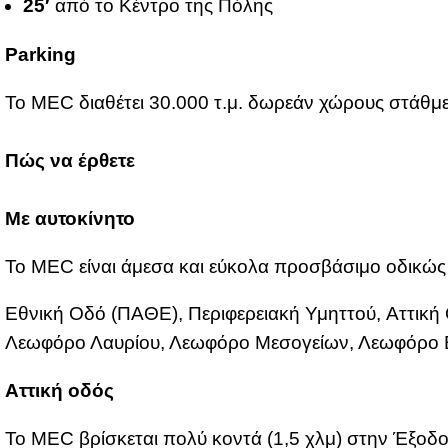
25′
από το Κέ­ντρο της Πό­λης
Parking
Το MEC δια­θέ­τει 30.000 τ.μ. δω­ρε­άν χώ­ρους στάθ­με
Πώς να έρ­θε­τε
Με αυ­το­κί­νη­το
To MEC εί­ναι άμε­σα και εύ­κο­λα προ­σβά­σι­μο οδι­κώς 
Εθνι­κή Οδό (ΠΑ­ΘΕ), Πε­ρι­φε­ρεια­κή Υμητ­τού, Ατ­τι­κ
Λε­ω­φό­ρο Λαυ­ρί­ου, Λε­ω­φό­ρο Με­σο­γεί­ων, Λε­ω­φό­ρο
Ατ­τι­κή οδός
To MEC βρί­σκε­ται πο­λύ κο­ντά (1,5 χλμ) στην Έξο­δ