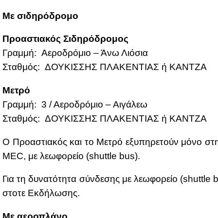
Με σι­δη­ρό­δρο­μο
Προ­α­στια­κός Σι­δη­ρό­δρο­μος
Γραμ­μή: Αε­ρο­δρό­μιο – Άνω Λιό­σια
Σταθ­μός: ΔΟΥ­ΚΙΣ­ΣΗΣ ΠΛΑ­ΚΕ­ΝΤΙΑΣ ή ΚΑΝ­ΤΖΑ
Με­τρό
Γραμ­μή: 3 / Αε­ρο­δρό­μιο – Αι­γά­λεω
Σταθ­μός: ΔΟΥ­ΚΙΣ­ΣΗΣ ΠΛΑ­ΚΕ­ΝΤΙΑΣ ή ΚΑΝ­ΤΖΑ
Ο Προ­α­στια­κός και το Με­τρό εξυ­πη­ρε­τούν μό­νο στη
MEC, με λε­ω­φο­ρείο (shuttle bus).
Για τη δυ­να­τό­τη­τα σύν­δε­σης με λε­ω­φο­ρείο (shuttl
στο­τε Εκ­δή­λω­σης.
Με αε­ρο­πλά­νο