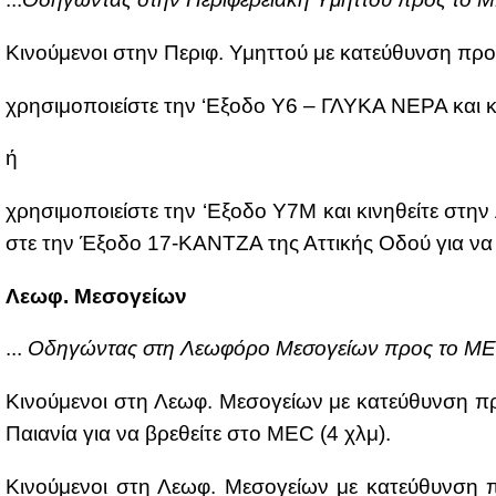
Κι­νού­με­νοι στην Πε­ριφ. Υμητ­τού με κα­τεύ­θυν­ση προ
χρη­σι­μο­ποιεί­στε την ‘Eξο­δο Υ6 – ΓΛΥ­ΚΑ ΝΕ­ΡΑ και κι
ή
χρη­σι­μο­ποιεί­στε την ‘Εξο­δο Υ7Μ και κι­νη­θεί­τε στ
στε την Έξο­δο 17-ΚΑΝ­ΤΖΑ της Ατ­τι­κής Οδού για να 
Λε­ωφ. Με­σο­γεί­ων
...
Οδη­γώ­ντας στη Λε­ω­φό­ρο Με­σο­γεί­ων προς το M
Κι­νού­με­νοι στη Λε­ωφ. Με­σο­γεί­ων με κα­τεύ­θυν­ση 
Παια­νία για να βρε­θεί­τε στο MEC (4 χλμ).
Κι­νού­με­νοι στη Λε­ωφ. Με­σο­γεί­ων με κα­τεύ­θυν­ση