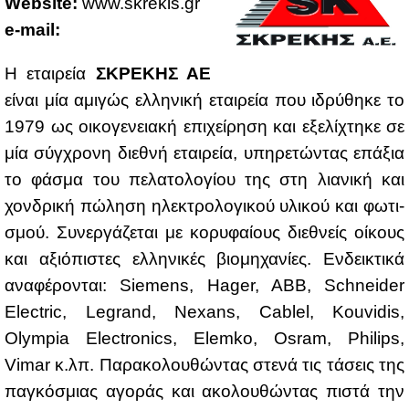
Website:
www.​skrekis.​gr
e-mail:
Η εται­ρεία
ΣΚΡΕ­ΚΗΣ ΑΕ
εί­ναι μία αμι­γώς ελ­λη­νι­κή εται­ρεία που ιδρύ­θη­κε το
1979 ως οι­κο­γε­νεια­κή επι­χεί­ρη­ση και εξε­λί­χτη­κε σε
μία σύγ­χρο­νη διε­θνή εται­ρεία, υπη­ρε­τώ­ντας επά­ξια
το φά­σμα του πε­λα­το­λο­γί­ου της στη λια­νι­κή και
χον­δρι­κή πώ­λη­ση ηλε­κτρο­λο­γι­κού υλι­κού και φω­τι­
σμού. Συ­νερ­γά­ζε­ται με κο­ρυ­φαί­ους διε­θνείς οί­κους
και αξιό­πι­στες ελ­λη­νι­κές βιο­μη­χα­νί­ες. Εν­δει­κτι­κά
ανα­φέ­ρο­νται: Siemens, Hager, ABB, Schneider
Electric, Legrand, Nexans, Cablel, Kouvidis,
Olympia Electronics, Elemko, Osram, Philips,
Vimar κ.λπ. Πα­ρα­κο­λου­θώ­ντας στε­νά τις τά­σεις της
πα­γκό­σμιας αγο­ράς και ακο­λου­θώ­ντας πι­στά την