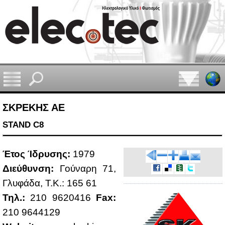
ΣΚΡΕΚΗΣ ΑΕ
STAND C8
Έτος Ίδρυ­σης:
1979
Διεύ­θυν­ση:
Γού­να­ρη 71,
Γλυ­φά­δα, Τ.Κ.: 165 61
Τηλ.:
210 9620416
Fax:
210 9644129