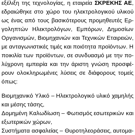
εξέ­λι­ξη της τε­χνο­λο­γί­ας, η εται­ρεία
ΣΚΡΕ­ΚΗΣ ΑΕ
,
εδραιώ­θη­κε στο χώ­ρο του ηλε­κτρο­λο­γι­κού υλι­κού
ως ένας από τους βα­σι­κό­τε­ρους προ­μη­θευ­τές Ερ­
γο­λη­πτών Ηλε­κτρο­λό­γων, Εμπό­ρων, Δη­μο­σί­ων
Ορ­γα­νι­σμών, Βιο­μη­χα­νιών και Τε­χνι­κών Εται­ρειών,
με αντα­γω­νι­στι­κές τι­μές και ποιό­τη­τα προ­ϊ­ό­ντων. Η
ποι­κι­λία των προ­ϊ­ό­ντων, σε συν­δυα­σμό με την πο­
λύ­χρο­νη εμπει­ρία και την άρι­στη γνώ­ση προ­σφέ­
ρουν ολο­κλη­ρω­μέ­νες λύ­σεις σε διά­φο­ρους το­μείς
όπως:
Bιο­μη­χα­νι­κό Υλι­κό – Ηλε­κτρο­λο­γι­κό υλι­κό χα­μη­λής
και μέ­σης τά­σης,
Δο­μη­μέ­νη Κα­λω­δί­ω­ση – Φω­τι­σμός εσω­τε­ρι­κών και
εξω­τε­ρι­κών χώ­ρων,
Συ­στή­μα­τα ασφα­λεί­ας – Θυ­ρο­τη­λε­ο­ρά­σεις, αυ­το­μα­