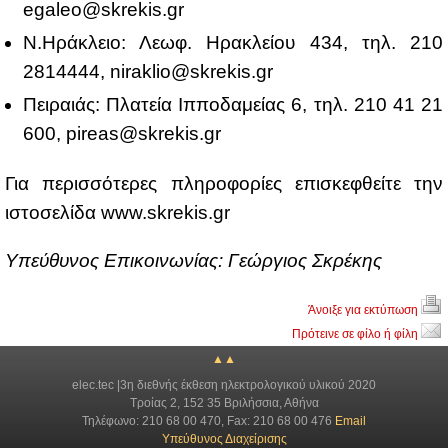
egaleo@​skrekis.​gr
N.Hρά­κλειο: Λε­ωφ. Ηρα­κλεί­ου 434, τηλ. 210
2814444,
niraklio@​skrekis.​gr
Πει­ραιάς: Πλα­τεία Ιπ­πο­δα­μεί­ας 6, τηλ. 210 41 21
600,
pireas@​skrekis.​gr
Για πε­ρισ­σό­τε­ρες πλη­ρο­φο­ρί­ες επι­σκε­φθεί­τε την
ιστο­σε­λί­δα www.​skrekis.​gr
Yπεύ­θυ­νος Επι­κοι­νω­νί­ας: Γε­ώρ­γιος Σκρέ­κης
Άνοιξε για εκτύπωση
Πρότεινε σε φίλο ή φίλη
▲▲
elec.tec |3η διεθνής έκθεση ηλεκτρολογικού υλικού 2020
Τροίας 2, 152 35 Βριλήσσια, Αθήνα
Τηλέφωνο: 210 68 00 470, Fax: 210 68 00 476
Email
Υπεύθυνος Διαχείρισης