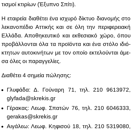
τι­σμοί κτι­ρί­ων (Έξυ­πνο Σπί­τι).
Η εται­ρεία δια­θέ­τει ένα ισχυ­ρό δί­κτυο δια­νο­μής στο
λε­κα­νο­πέ­διο Ατ­τι­κής και σε όλη την πε­ρι­φε­ρεια­κή
Ελ­λά­δα. Απο­θη­κευ­τι­κό και εκ­θε­σια­κό χώ­ρο, όπου
προ­βάλ­λο­νται όλα τα προ­ϊ­ό­ντα και ένα στό­λο ιδιό­
κτη­των αυ­το­κι­νή­των με τον οποίο εκτε­λού­νται άμε­
σα όλες οι πα­ραγ­γε­λί­ες.
Δια­θέ­τει 4 ση­μεία πώ­λη­σης:
Γλυ­φά­δα: Δ. Γού­να­ρη 71, τηλ. 210 9613972,
glyfada@​skrekis.​gr
Γέ­ρα­κας: Λε­ωφ. Σπα­τών 76, τηλ. 210 6046333,
gerakas@​skrekis.​gr
Αι­γά­λεω: Λε­ωφ. Κη­φι­σού 18, τηλ. 210 5319080,