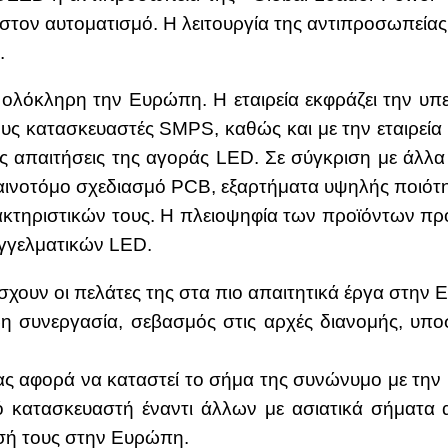
 στον αυ­το­μα­τι­σμό. Η λει­τουρ­γία της αντι­προ­σω­πεί­ας
.
σε ολό­κλη­ρη την Ευ­ρώ­πη. Η εται­ρεία εκ­φρά­ζει την υπε
ους κα­τα­σκευα­στές SMPS, κα­θώς και με την εται­ρεία 
ς απαι­τή­σεις της αγο­ράς LED. Σε σύ­γκρι­ση με άλ­λα π
ο­τό­μο σχε­δια­σμό PCB, εξαρ­τή­μα­τα υψη­λής ποιό­τη­τ
­κτη­ρι­στι­κών τους. Η πλειο­ψη­φία των προ­ϊ­ό­ντων προ­σφ
γ­γελ­μα­τι­κών LED.
ά­σχουν οι πε­λά­τες της στα πιο απαι­τη­τι­κά έρ­γα στην 
α­ρη συ­νερ­γα­σία, σε­βα­σμός στις αρ­χές δια­νο­μής, υπ
ας αφο­ρά να κα­τα­στεί το σή­μα της συ­νώ­νυ­μο με την 
κό κα­τα­σκευα­στή ένα­ντι άλ­λων με ασια­τι­κά σή­μα­τα 
ε­σή τους στην Ευ­ρώ­πη.