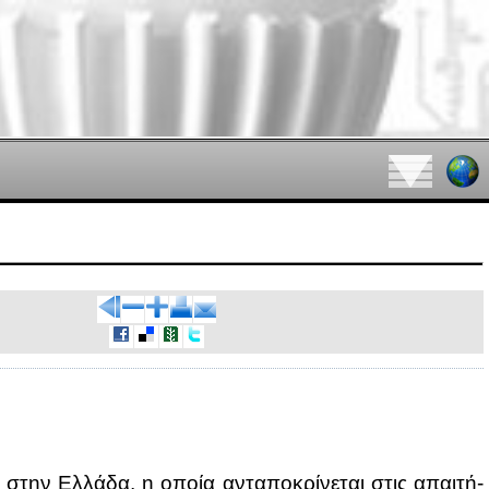
ην Ελ­λά­δα, η οποία αντα­πο­κρί­νε­ται στις απαι­τή­