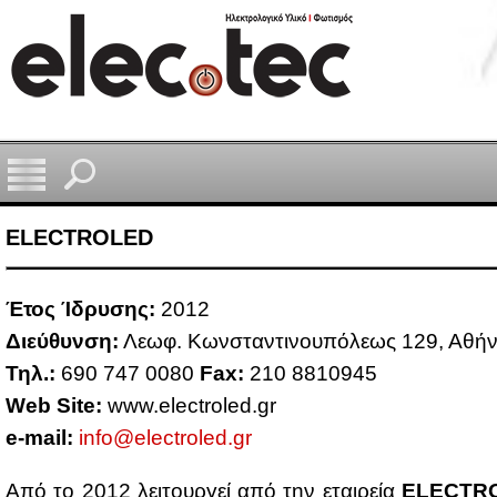
ELECTROLED
Έτος Ίδρυ­σης:
2012
Διεύ­θυν­ση:
Λε­ωφ. Κων­στα­ντι­νου­πό­λε­ως 129, Αθή­
Τηλ.:
690 747 0080
Fax:
210 8810945
Web Site:
www.​ele​ctro​led.​gr
e-mail:
info@​ele​ctro​led.​gr
Από το 2012 λει­τουρ­γεί από την εται­ρεία
ELECTR