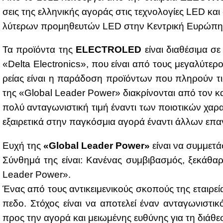
σεις της ελ­λη­νι­κής αγο­ράς στις τε­χνο­λο­γί­ες LED και
λύ­τε­ρων προ­μη­θευ­τών LED στην Κε­ντρι­κή Ευ­ρώ­πη
Τα προ­ϊ­ό­ντα της
ELECTROLED
εί­ναι δια­θέ­σι­μα 
«Delta Electronics», που εί­ναι από τους με­γα­λύ­τε­ρ
ρεί­ας εί­ναι η πα­ρά­δο­ση προ­ϊ­ό­ντων που πλη­ρούν τι
της «Global Leader Power» δια­κρί­νο­νται από τον και­ν
πο­λύ αντα­γω­νι­στι­κή τι­μή ένα­ντι των ποιο­τι­κών χα­ρα
εξαι­ρε­τι­κά στην πα­γκό­σμια αγο­ρά ένα­ντι άλ­λων επα
Ευ­χή της
«Global Leader Power»
εί­ναι να συμ­με­τ
Σύν­θη­μά της εί­ναι: Κα­νέ­νας συμ­βι­βα­σμός, ξε­κά­θ
Leader Power».
Ένας από τους αντι­κει­με­νι­κούς σκο­πούς της εται­ρεί­
πε­δο. Στό­χος εί­ναι να απο­τε­λεί έναν αντα­γω­νι­στι­
προς την αγο­ρά και μειω­μέ­νης ευ­θύ­νης για τη διά­θ