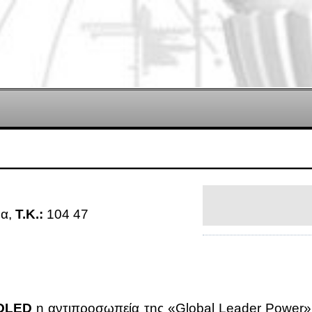
να,
Τ.Κ.:
104 47
OLED
η αντι­προ­σω­πεία της «Global Leader Power» στ