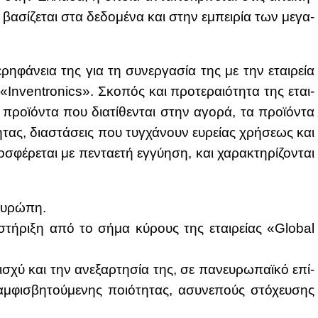
 βα­σί­ζε­ται στα δε­δο­μέ­να και στην εμπει­ρία των με­γα­
­ρη­φά­νεια της για τη συ­νερ­γα­σία της με την εται­ρεία
«Inventronics». Σκο­πός και προ­τε­ραιό­τη­τα της εται­
ρο­ϊ­ό­ντα που δια­τί­θε­νται στην αγο­ρά, τα προ­ϊ­ό­ντα
ας, δια­στά­σεις που τυγ­χά­νουν ευ­ρεί­ας χρή­σε­ως και
έ­ρε­ται με πε­ντα­ε­τή εγ­γύ­η­ση, και χα­ρα­κτη­ρί­ζο­νται
Ευ­ρώ­πη.
ο­στή­ρι­ξη από το σή­μα κύ­ρους της εται­ρεί­ας «Global
ισχύ και την ανε­ξαρ­τη­σία της, σε πα­νευ­ρω­παϊ­κό επί­
αμ­φι­σβη­τού­με­νης ποιό­τη­τας, ασυ­νε­πούς στό­χευ­σης