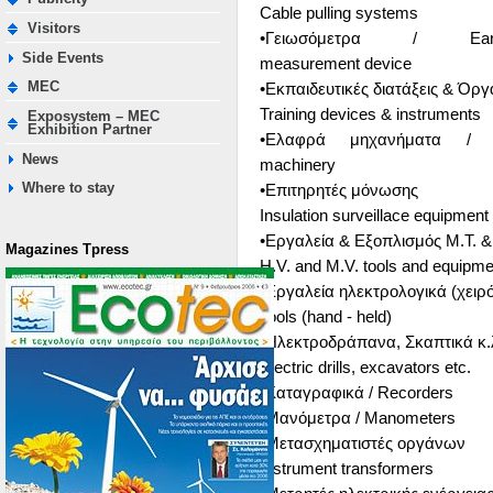
Cable pulling systems
Visitors
•Γειωσόμετρα / Eart
Side Events
measurement device
MEC
•Εκπαιδευτικές διατάξεις & Όρ
Training devices & instruments
Exposystem – MEC
Exhibition Partner
•Ελαφρά μηχανήματα / L
News
machinery
Where to stay
•Επιτηρητές μόνωσης
Insulation surveillace equipment
•Εργαλεία & Εξοπλισμός Μ.Τ. & 
Magazines Τpress
H.V. and M.V. tools and equipme
•Εργαλεία ηλεκτρολογικά (χειρό
Tools (hand - held)
•Ηλεκτροδράπανα, Σκαπτικά κ.
Electric drills, excavators etc.
•Καταγραφικά / Recorders
•Μανόμετρα / Manometers
•Μετασχηματιστές οργάνων
Instrument transformers