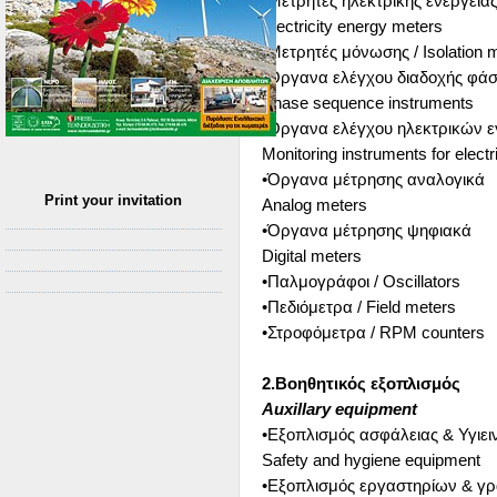
•Μετρητές ηλεκτρικής ενέργεια
Electricity energy meters
•Μετρητές μόνωσης / Isolation 
•Όργανα ελέγχου διαδοχής φά
Phase sequence instruments
•Όργανα ελέγχου ηλεκτρικών 
Monitoring instruments for electri
•Όργανα μέτρησης αναλογικά
Print your invitation
Analog meters
•Όργανα μέτρησης ψηφιακά
Digital meters
•Παλμογράφοι / Oscillators
•Πεδιόμετρα / Field meters
•Στροφόμετρα / RPM counters
2.Βοηθητικός εξοπλισμός
Auxillary equipment
•Εξοπλισμός ασφάλειας & Υγιει
Safety and hygiene equipment
•Εξοπλισμός εργαστηρίων & γ