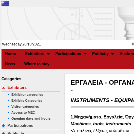
4th
Wednesday 20/10/2021
Home
Exhibitors
Participations
Publicity
Visitors
News
Where to stay
Categories
ΕΡΓΑΛΕΙΑ - ΟΡΓΑΝ
Exhibitors
-
Exhibitor categories
INSTRUMENTS - EQUIP
Exhibits Categories
Visitor categories
Access to MEC
1.Μηχανήματα, Εργαλεία, Όρ
Opening days and hours
Machines, tools, instruments
Participations
•Ατσαλίνες έλξεως καλωδίων
Publicity