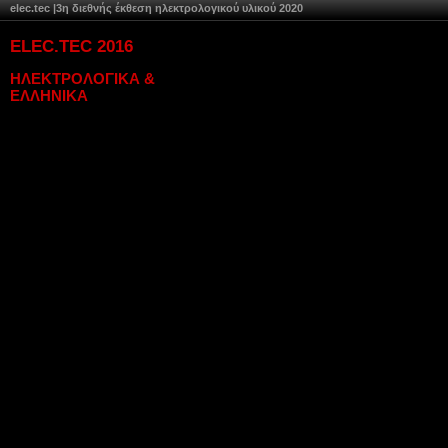
elec.tec |3η διεθνής έκθεση ηλεκτρολογικού υλικού 2020
ELEC.TEC 2016
ΗΛΕΚΤΡΟΛΟΓΙΚΑ &
ΕΛΛΗΝΙΚΑ