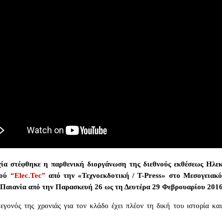
ία στέφθηκε η παρθενική διοργάνωση της διεθνούς εκθέσεως Ηλε
μού
“
Elec
.
Tec
”
από την «Τεχνοεκδοτική /
T
-
Press
» στο Μεσογειακό
 Παιανία από την Παρασκευή 26 ως τη Δευτέρα 29 Φεβρουαρίου 2016
γεγονός της χρονιάς για τον κλάδο έχει πλέον τη δική του ιστορία κα