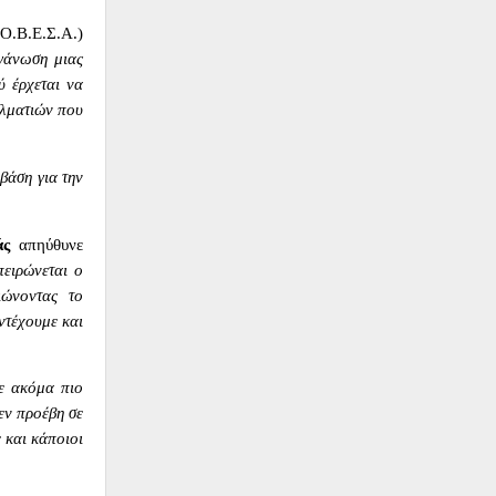
Ο.Β.Ε.Σ.Α.)
γάνωση μιας
 έρχεται να
ελματιών που
βάση για την
άς
απηύθυνε
πειρώνεται ο
ιώνοντας το
ντέχουμε και
ε ακόμα πιο
εν προέβη σε
 και κάποιοι