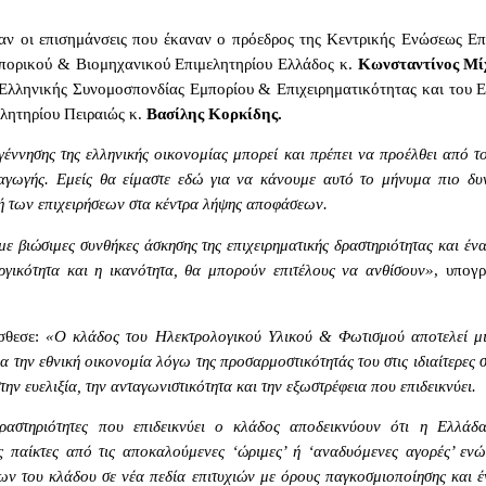
αν οι επισημάνσεις που έκαναν ο πρόεδρος της Κεντρικής Ενώσεως Επ
πορικού & Βιομηχανικού Επιμελητηρίου Ελλάδος κ.
Κωνσταντίνος Μί
 Ελληνικής Συνομοσπονδίας Εμπορίου & Επιχειρηματικότητας και του 
λητηρίου Πειραιώς κ.
Βασίλης Κορκίδης.
έννησης της ελληνικής οικονομίας μπορεί και πρέπει να προέλθει από τ
αγωγής. Εμείς θα είμαστε εδώ για να κάνουμε αυτό το μήνυμα πιο δυν
ή των επιχειρήσεων στα κέντρα λήψης αποφάσεων.
με βιώσιμες συνθήκες άσκησης της επιχειρηματικής δραστηριότητας και έν
ργικότητα και η ικανότητα, θα μπορούν επιτέλους να ανθίσουν»
, υπογρ
σθεσε:
«Ο κλάδος του Ηλεκτρολογικού Υλικού & Φωτισμού αποτελεί μι
ια την εθνική οικονομία λόγω της προσαρμοστικότητάς του στις ιδιαίτερες 
την ευελιξία, την ανταγωνιστικότητα και την εξωστρέφεια που επιδεικνύει.
ραστηριότητες που επιδεικνύει ο κλάδος αποδεικνύουν ότι η Ελλάδ
ς παίκτες από τις αποκαλούμενες ‘ώριμες’ ή ‘αναδυόμενες αγορές’ εν
εων του κλάδου σε νέα πεδία επιτυχιών με όρους παγκοσμιοποίησης και έ