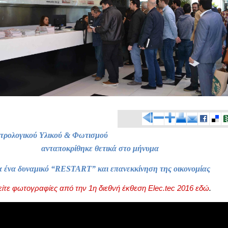
τρολογικού Υλικού & Φωτισμού
ανταποκρίθηκε θετικά στο μήνυμα
α ένα δυναμικό “
RESTART
” και επανεκκίνηση της οικονομίας
είτε φωτογραφίες από την 1η διεθνή έκθεση Elec.tec 2016 εδώ
.