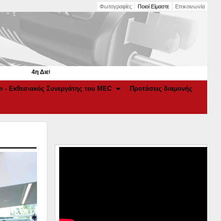
Φωτογραφίες
Ποιοί Είμαστε
Επικοινωνία
4η Διεθνής Έκθεση Elec.Tec 2022 στο Μ.Ε.C. Παιανία | 11-13 Φεβρουαρίου 2
m - Εκθεσιακός Συνεργάτης του MEC
Προτάσεις διαμονής