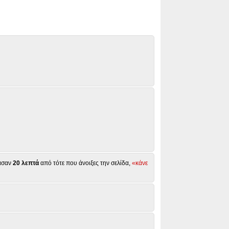
ασαν
20 λεπτά
από τότε που άνοιξες την σελίδα,
«κάνε