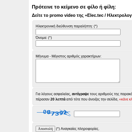
Πρότεινε το κείμενο σε φίλο ή φίλη:
Δείτε το promo video της «Elec.tec / Ηλεκτρολο
Ηλεκτρονική διεύθυνση παραλήπτη: (*)
Όνομα: (*)
Μήνυμα - Μέγιστος αριθμός χαρακτήρων:
Για λόγους ασφαλείας,
αντίγραψε
τους αριθμούς της παρακάτ
πέρασαν
20 λεπτά
από τότε που άνοιξες την σελίδα,
«κάνε κ
(*) Αναγκαίες πληροφορίες.