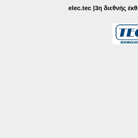
elec.tec |3η διεθνής έ