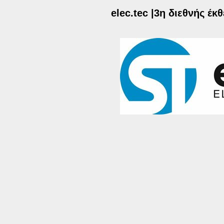
elec.tec |3η διεθνής έ