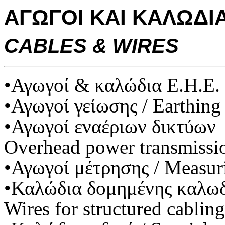
ΑΓΩΓΟΙ ΚΑΙ ΚΑΛΩΔΙ
CABLES & WIRES
•Αγωγοί & καλώδια Ε.Η.Ε. 
•Αγωγοί γείωσης / Earthing
•Αγωγοί εναέριων δικτύων
Overhead power transmissio
•Αγωγοί μέτρησης / Measur
•Καλώδια δομημένης καλω
Wires for structured cabling