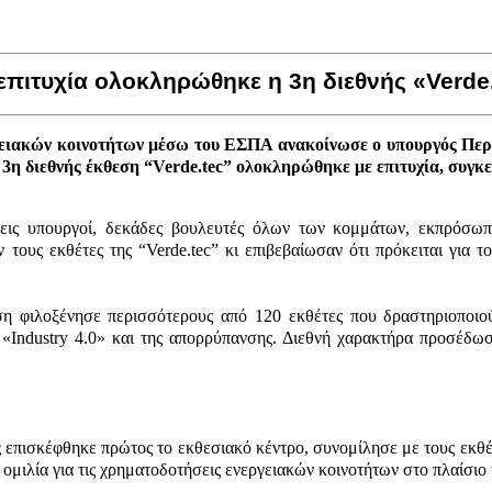
 επιτυχία ολοκληρώθηκε η 3η διεθνής «Verde
γειακών κοινοτήτων μέσω του ΕΣΠΑ ανακοίνωσε ο υπουργός Περι
 3η διεθνής έκθεση “Verde
.tec” ολοκληρώθηκε με επιτυχία, συγκ
ις υπουργοί, δεκάδες βουλευτές όλων των κομμάτων, εκπρόσωπ
τους εκθέτες της “Verde.tec” κι επιβεβαίωσαν ότι πρόκειται για τ
 φιλοξένησε περισσότερους από 120 εκθέτες που δραστηριοποιού
ndustry 4.0» και της απορρύπανσης. Διεθνή χαρακτήρα προσέδωσαν
ς
επισκέφθηκε πρώτος το εκθεσιακό κέντρο, συνομίλησε με τους εκθ
ομιλία για τις χρηματοδοτήσεις ενεργειακών κοινοτήτων στο πλαίσιο