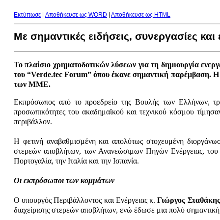
Εκτύπωσε
|
Aποθήκευσε ως WORD
|
Aποθήκευσε ως HTML
Με σημαντικές ειδήσεις, συνεργασίες και
Το πλαίσιο χρηματοδοτικών λύσεων για τη δημιουργία ενερ
του “Verde.tec
Forum
” όπου έκανε σημαντική παρέμβαση. Η
των ΜΜΕ.
Εκπρόσωπος από το προεδρείο της Βουλής των Ελλήνων, τρε
προσωπικότητες του ακαδημαϊκού και τεχνικού κόσμου τίμησαν 
περιβάλλον.
Η φετινή αναβαθμισμένη και απολύτως στοχευμένη διοργάνωση
στερεών αποβλήτων, των Ανανεώσιμων Πηγών Ενέργειας, του «I
Πορτογαλία, την Ιταλία και την Ισπανία.
Οι εκπρόσωποι των κομμάτων
Ο υπουργός Περιβάλλοντος και Ενέργειας κ.
Γιώργος Σταθάκη
διαχείρισης στερεών αποβλήτων, ενώ έδωσε μια πολύ σημαντική 