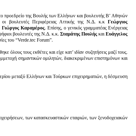
το προεδρείο της Βουλής των Ελλήνων και βουλευτής Βʼ Αθηνών
, οι βουλευτές Περιφέρειας Αττικής της Ν.Δ. κ.κ
Γεώργιος
.
Γιώργος Καραμέρος
. Επίσης, o γενικός γραμματέας Ενέργειας
ψήφιοι βουλευτές της Ν.Δ. κ.κ.
Σταμάτης Πουλής
και
Ευάγγελος
ες του “Verde.tec Forum”.
ηκε όλους τους εκθέτες και είχε κατ’ ιδίαν συζητήσεις μαζί τους.
υμμετοχή σημαντικών ομιλητών, διακεκριμένων επιστημόνων και
οαερίου μεταξύ Ελλήνων και Τούρκων επιχειρηματιών, η δέσμευση
πιχειρήσεων, των κατασκευαστικών εταιριών, των ξενοδοχειακών