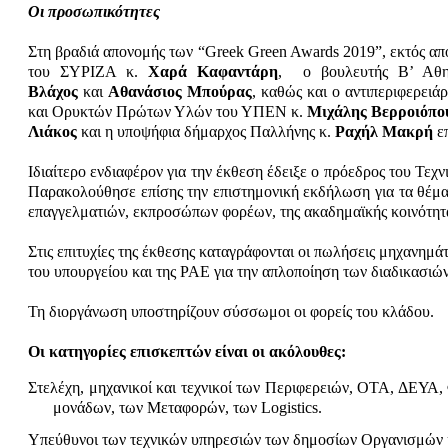
Οι προσωπικότητες
Στη βραδιά απονομής των “Greek Green Awards 2019”, εκτός α
του ΣΥΡΙΖΑ κ.
Χαρά Καφαντάρη
, ο βουλευτής Β’ Αθ
Βλάχος
και
Αθανάσιος Μπούρας
, καθώς και ο αντιπεριφερει
και Ορυκτών Πρώτων Υλών του ΥΠΕΝ κ.
Μιχάλης Βερροιόπο
Λιάκος
και η υποψήφια δήμαρχος Παλλήνης κ.
Ραχήλ Μακρή
επ
Ιδιαίτερο ενδιαφέρον για την έκθεση έδειξε ο πρόεδρος του Τεχ
Παρακολούθησε επίσης την επιστημονική εκδήλωση για τα θέμα
επαγγελματιών, εκπροσώπων φορέων, της ακαδημαϊκής κοινότητα
Στις επιτυχίες της έκθεσης καταγράφονται οι πωλήσεις μηχανημ
του υπουργείου και της ΡΑΕ για την απλοποίηση των διαδικασιώ
Τη διοργάνωση υποστηρίζουν σύσσωμοι οι φορείς του κλάδου.
Οι κατηγορίες επισκεπτών είναι οι ακόλουθες:
Στελέχη, μηχανικοί και τεχνικοί των Περιφερειών, ΟΤΑ, ΔΕΥΑ,
μονάδων, των Μεταφορών, των Logistics.
Υπεύθυνοι των τεχνικών υπηρεσιών των δημοσίων Οργανισμών 