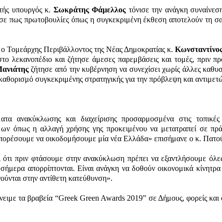
ωτής υπουργός κ.
Σωκράτης Φάμελλος
τόνισε την ανάγκη συναίνεσης
ε πως πρωτοβουλίες όπως η συγκεκριμένη έκθεση αποτελούν τη σαφ
ε ο Τομεάρχης Περιβάλλοντος της Νέας Δημοκρατίας κ.
Κωνσταντίνο
ο λεκανοπέδιο και ζήτησε άμεσες παρεμβάσεις και τομές, πριν πρ
Μανιάτης
ζήτησε από την κυβέρνηση να συνεχίσει χωρίς άλλες καθυ
 καθορισμό συγκεκριμένης στρατηγικής για την πρόβλεψη και αντιμετ
ατα ανακύκλωσης και διαχείρισης προσαρμοσμένα στις τοπικές
μων όπως η αλλαγή χρήσης γης προκειμένου να μετατραπεί σε π
μπορέσουμε να οικοδομήσουμε μία νέα Ελλάδα» επισήμανε ο κ. Πατο
 ότι πριν φτάσουμε στην ανακύκλωση πρέπει να εξαντλήσουμε όλε
ήμερα απορρίπτονται. Είναι ανάγκη να δοθούν οικονομικά κίνητρα 
ούνται στην αντίθετη κατεύθυνση».
ένειμε τα βραβεία “Greek Green Awards 2019” σε Δήμους, φορείς και ο