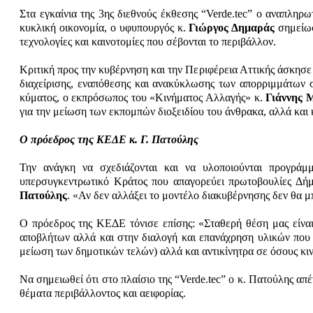
Στα εγκαίνια της 3ης διεθνούς έκθεσης “Verde.tec” ο αναπληρ
κυκλική οικονομία, ο υφυπουργός κ.
Γιώργος Δημαράς
σημείωσ
τεχνολογίες και καινοτομίες που σέβονται το περιβάλλον.
Κριτική προς την κυβέρνηση και την Περιφέρεια Αττικής άσκησ
διαχείρισης, εναπόθεσης και ανακύκλωσης των απορριμμάτων στ
κύματος, ο εκπρόσωπος του «Κινήματος Αλλαγής» κ.
Γιάννης 
για την μείωση των εκπομπών διοξειδίου του άνθρακα, αλλά και
Ο πρόεδρος της ΚΕΔΕ κ. Γ. Πατούλης
Την ανάγκη να σχεδιάζονται και να υλοποιούνται προγράμμ
υπερσυγκεντρωτικό Κράτος που απαγορεύει πρωτοβουλίες Δή
Πατούλης
. «Αν δεν αλλάξει το μοντέλο διακυβέρνησης δεν θα 
Ο πρόεδρος της ΚΕΔΕ τόνισε επίσης: «Σταθερή θέση μας είναι
αποβλήτων αλλά και στην διαλογή και επανάχρηση υλικών που σ
μείωση των δημοτικών τελών) αλλά και αντικίνητρα σε όσους κιν
Να σημειωθεί ότι στο πλαίσιο της “Verde.tec” ο κ. Πατούλης απ
θέματα περιβάλλοντος και αειφορίας.