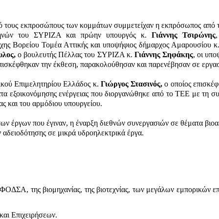
πό τους εκπροσώπους των κομμάτων συμμετείχαν η εκπρόσωπος από 
ηνών του ΣΥΡΙΖΑ και πρώην υπουργός κ.
Γιάννης Τσιρώνης
άρχης Βορείου Τομέα Αττικής και υποψήφιος δήμαρχος Αμαρουσίου κ
υλος,
ο βουλευτής Πέλλας του ΣΥΡΙΖΑ κ.
Γιάννης Σηφάκης
, οι υπο
ισκέφθηκαν την έκθεση, παρακολούθησαν και παρενέβησαν σε εργασί
νικού Επιμελητηρίου Ελλάδος κ.
Γιώργος Στασινός,
ο οποίος επισκέφθ
τα εξοικονόμησης ενέργειας που διοργανώθηκε από το ΤΕΕ με τη σ
ς και του αρμόδιου υπουργείου.
άτων έργων που έγιναν, η έναρξη διεθνών συνεργασιών σε θέματα βι
ν αδειοδότησης σε μικρά υδροηλεκτρικά έργα.
 ΦΟΔΣΑ, της βιομηχανίας, της βιοτεχνίας, των μεγάλων εμπορικών ε
και Επιχειρήσεων.