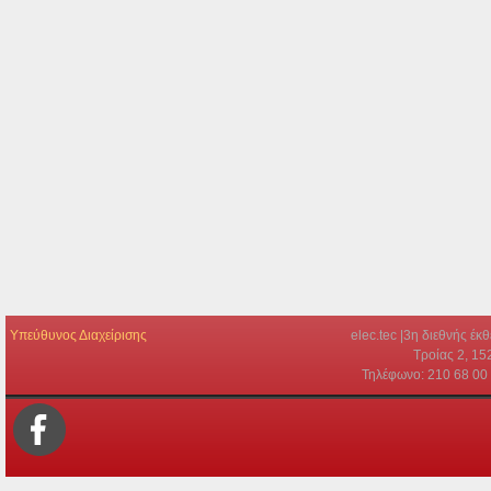
Υπεύθυνος Διαχείρισης
elec.tec |3η διεθνής έ
Τροίας 2, 15
Τηλέφωνο: 210 68 00 