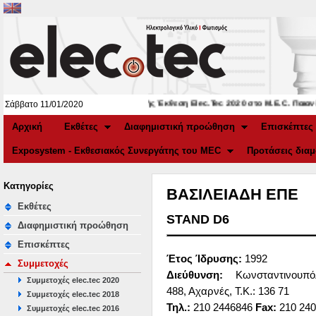
3η Διεθνής Έκθεση Elec.Tec 2020 στο Μ.Ε.C. Παιανία
Σάββατο 11/01/2020
Αρχική
Εκθέτες
Διαφημιστική προώθηση
Επισκέπτες
Exposystem - Εκθεσιακός Συνεργάτης του MEC
Προτάσεις δια
Κατηγορίες
ΒΑΣΙΛΕΙΑΔΗ ΕΠΕ
Εκθέτες
STAND D6
Διαφημιστική προώθηση
Επισκέπτες
Έτος Ίδρυσης:
1992
Συμμετοχές
Διεύθυνση:
Kωνσταντινουπό
Συμμετοχές elec.tec 2020
488, Αχαρνές, Τ.Κ.: 136 71
Συμμετοχές elec.tec 2018
Τηλ.:
210 2446846
Fax:
210 240
Συμμετοχές elec.tec 2016