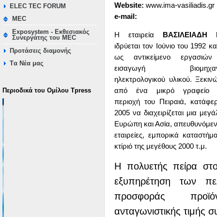
Website:
www.ima-vasiliadis.gr
ELEC TEC FORUM
e-mail:
MEC
Exposystem - Εκθεσιακός
Η εταιρεία
ΒΑΣΙΛΕΙΑΔΗ 
Συνεργάτης του MEC
ιδρύεται τον Ιούνιο του 1992 και
Προτάσεις διαμονής
ως αντικείμενο εργασιών
Tα Νέα μας
εισαγωγή βιομηχανι
ηλεκτρολογικού υλικού. Ξεκιν
από ένα μικρό γραφείο 
Περιοδικά του Ομίλου Τpress
περιοχή του Πειραιά, κατάφε
2005 να διαχειρίζεται μια μεγ
Ευρώπη και Ασία, απευθυνόμεν
εταιρείες, εμπορικά καταστήμα
κτίριό της μεγέθους 2000 τ.μ.
Η πολυετής πείρα στο
εξυπηρέτηση των πε
προσφοράς προϊ
ανταγωνιστικής τιμής σ