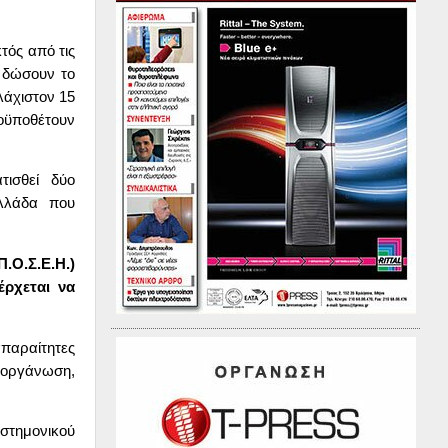
τός από τις
α δώσουν το
λάχιστον 15
οϋποθέτουν
ισθεί δύο
Ελλάδα που
Π.Ο.Σ.Ε.Η.)
έρχεται να
απαραίτητες
, οργάνωση,
στημονικού