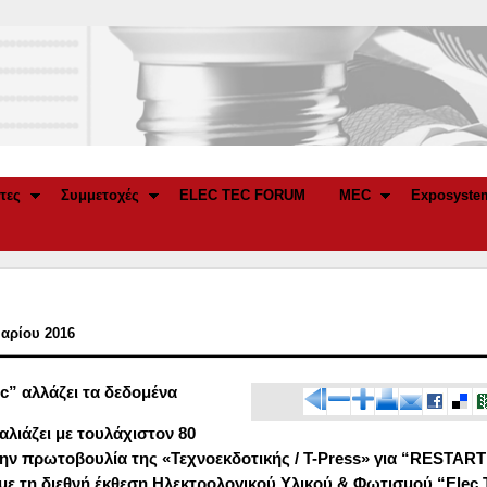
τες
Συμμετοχές
ELEC TEC FORUM
MEC
Exposyste
υαρίου 2016
c
” αλλάζει τα δεδομένα
αλιάζει με τουλάχιστον 80
ην πρωτοβουλία της «Τεχνοεκδοτικής /
T
-
Press
» για “
RESTART
με τη διεθνή έκθεση Ηλεκτρολογικού Υλικού & Φωτισμού “
Elec
.