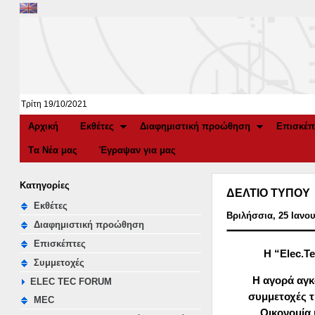
Τρίτη 19/10/2021
Αρχική
Εκθέτες
Διαφημιστική προώθηση
Επισκέπ
Tα Νέα μας
Έγραψαν για μας
Κατηγορίες
ΔΕΛΤΙΟ ΤΥΠΟΥ
Εκθέτες
Βριλήσσια, 25 Ιανο
Διαφημιστική προώθηση
Επισκέπτες
Η “
Elec
.
Te
Συμμετοχές
Η αγορά αγκ
ELEC TEC FORUM
συμμετοχές τ
MEC
Οικονομία 