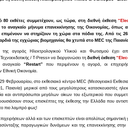
ό 80 εκθέτες συμμετέχουν, ως τώρα, στη διεθνή έκθεση
“
Ele
ι το αναγκαίο μήνυμα επανεκκίνησης της Οικονομίας, όπως α
 επιμένουν να στηρίζουν τη χώρα στα πόδια της. Από τις 26
αρδιά της εγχώριας βιομηχανίας θα χτυπά στο
MEC
της Παιανί
 της αγοράς Ηλεκτρολογικού Υλικού και Φωτισμού έχει α
Τεχνοεκδοτικής / T-Press» να διοργανώσει τη
διεθνή έκθεση
“
Elec
ο αναγκαίο
“
Restart
”
που περιμένουν η αγορά, οι επιχειρήσ
ν Εθνική Οικονομία.
ς 29 Φεβρουαρίου, στο εκθεσιακό κέντρο MEC (Μεσογειακό Εκθεσι
1, Παιανία) μερικοί από τους μεγαλύτερους κατασκευαστές ηλεκ
δα και αντιπρόσωποι μεγάλων οίκων του εξωτερικού που συμμετ
ουσιάσουν στους επισκέπτες της έκθεσης την Ελλάδα που αντιστ
ι το πιο λαμπρό φως!
πιχειρήσεων αλλά και των επισκεπτών είναι απολύτως σημαντική γ
ασύνταξης παραγωγικών δυνάμεων και της επανεκκίνησης στην