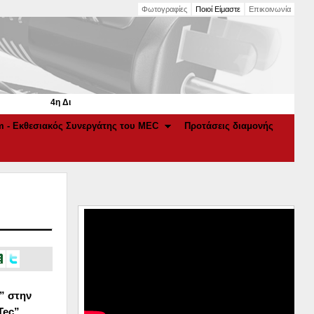
Φωτογραφίες
Ποιοί Είμαστε
Επικοινωνία
4η Διεθνής Έκθεση Elec.Tec 2022 στο Μ.Ε.C. Παιανία | 11-13 Φεβρουαρ
m - Εκθεσιακός Συνεργάτης του MEC
Προτάσεις διαμονής
” στην
Tec
”