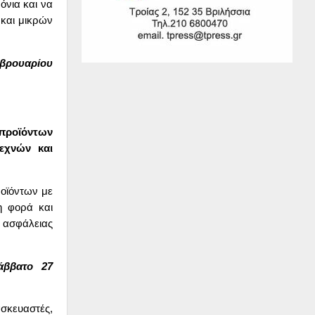
όνια και να
 και μικρών
εβρουαρίου
 προϊόντων
εχνών και
ροϊόντων με
η φορά και
ς ασφάλειας
άββατο 27
σκευαστές,