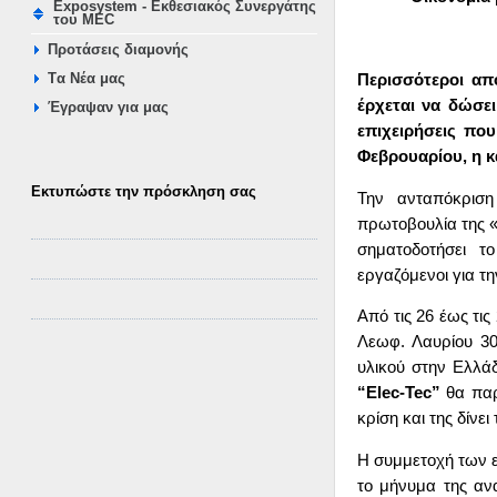
Exposystem - Εκθεσιακός Συνεργάτης
του MEC
Προτάσεις διαμονής
Περισσότεροι απ
Tα Νέα μας
έρχεται να δώσε
Έγραψαν για μας
επιχειρήσεις που
Φεβρουαρίου, η κ
Εκτυπώστε την πρόσκληση σας
Την ανταπόκριση
πρωτοβουλία της «
σηματοδοτήσει τ
εργαζόμενοι για τη
Από τις 26 έως τι
Λεωφ. Λαυρίου 30
υλικού στην Ελλά
“
Elec
-
Tec
”
θα παρ
κρίση και της δίνε
Η συμμετοχή των ε
το μήνυμα της αν