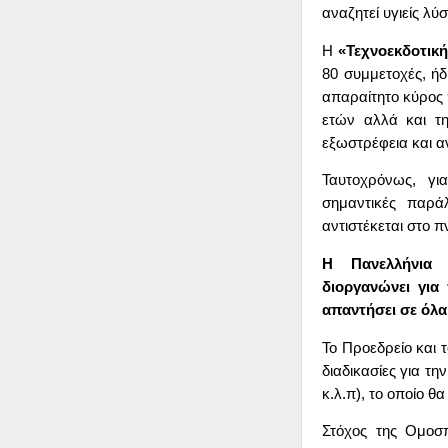
αναζητεί υγιείς λύ
Η
«Τεχνοεκδοτική 
80 συμμετοχές, ήδ
απαραίτητο κύρος 
ετών αλλά και τη
εξωστρέφεια και αν
Ταυτοχρόνως, γ
σημαντικές παρά
αντιστέκεται στο π
Η
Πανελλήνια
διοργανώνει για
απαντήσει σε όλα
Το Προεδρείο και τ
διαδικασίες για τ
κ.λ.π), το οποίο 
Στόχος της Ομοσ