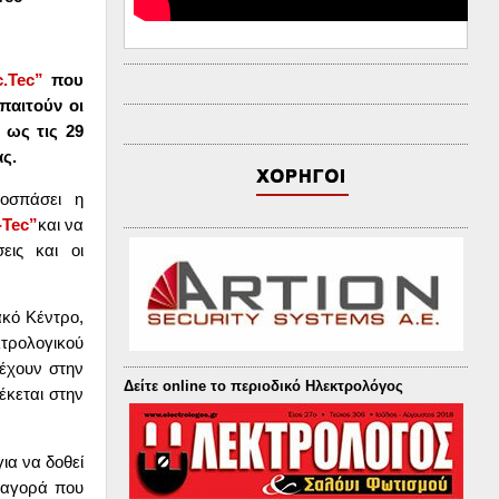
c
.
Tec
”
που
παιτούν οι
 ως τις 29
ας.
ποσπάσει η
-
Tec
”
και να
εις και οι
ακό Κέντρο,
τρολογικού
έχουν στην
Δείτε online το περιοδικό Ηλεκτρολόγος
έκεται στην
ια να δοθεί
 αγορά που