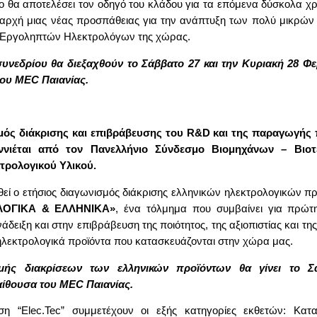
ίο θα αποτελέσει τον οδηγό του κλάδου για τα επόμενα δύσκολα χρ
παρχή μιας νέας προσπάθειας για την ανάπτυξη των πολύ μικρών
 Εργοληπτών Ηλεκτρολόγων της χώρας.
συνεδρίου θα διεξαχθούν το Σάββατο 27 και την Κυριακή 28 Φ
του MEC Παιανίας.
μός διάκρισης και επιβράβευσης του R&D και της παραγωγής
νιέται από τον
Πανελλήνιο Σύνδεσμο Βιομηχάνων – Βιοτ
ρολογικού Υλικού
.
ί ο ετήσιος διαγωνισμός διάκρισης ελληνικών ηλεκτρολογικών π
ΟΓΙΚΑ & ΕΛΛΗΝΙΚΑ»
, ένα τόλμημα που συμβαίνει για πρώτ
δειξη και στην επιβράβευση της ποιότητος, της αξιοπιστίας και τη
λεκτρολογικά προϊόντα που κατασκευάζονται στην χώρα μας.
μής διακρίσεων των ελληνικών προϊόντων θα γίνει το Σ
ίθουσα του MEC Παιανίας.
ση “Elec.Tec” συμμετέχουν οι εξής κατηγορίες εκθετών: Κατα