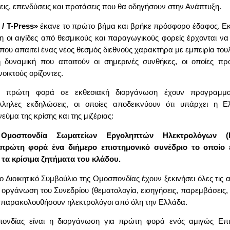
σεις, επενδύσεις και προτάσεις που θα οδηγήσουν στην Ανάπτυξη.
/ Τ-
Press
»
έκανε το πρώτο βήμα και βρήκε πρόσφορο έδαφος. Εκ
η οι αιγίδες από θεσμικούς και παραγωγικούς φορείς έρχονται ν
που απαιτεί ένας νέος θεσμός διεθνούς χαρακτήρα με εμπειρία του
 δυναμική που απαιτούν οι σημερινές συνθήκες, οι οποίες πρ
οικτούς ορίζοντες.
ια πρώτη φορά σε εκθεσιακή διοργάνωση έχουν προγραμματ
λληλες εκδηλώσεις, οι οποίες αποδεικνύουν ότι υπάρχει η 
νεύμα της κρίσης και της μιζέριας:
 Ομοσπονδία Σωματείων Εργοληπτών Ηλεκτρολόγων
(
 πρώτη φορά ένα διήμερο επιστημονικό συνέδριο το οποίο 
 τα κρίσιμα ζητήματα του κλάδου.
ο Διοικητικό Συμβούλιο της Ομοσπονδίας έχουν ξεκινήσει όλες τις 
ην οργάνωση του Συνεδρίου (θεματολογία, εισηγήσεις, παρεμβάσεις
θα παρακολουθήσουν ηλεκτρολόγοι από όλη την Ελλάδα.
πονδίας είναι η διοργάνωση για πρώτη φορά ενός αμιγώς Επι