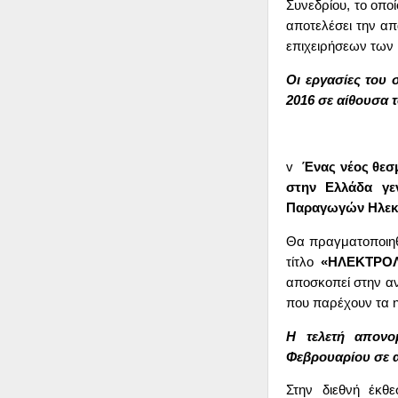
Συνεδρίου, το οπο
αποτελέσει την α
επιχειρήσεων των
Οι εργασίες του 
2016 σε αίθουσα 
v
Ένας νέος θεσ
στην Ελλάδα γεν
Παραγωγών Ηλεκτ
Θα πραγματοποιηθε
τίτλο
«ΗΛΕΚΤΡΟΛ
αποσκοπεί στην ανά
που παρέχουν τα η
Η τελετή απονο
Φεβρουαρίου σε α
Στην διεθνή έκθε