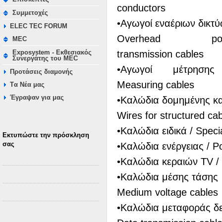
conductors
Συμμετοχές
•Αγωγοί εναέριων δικτ
ELEC TEC FORUM
Overhead pow
MEC
transmission cables
Exposystem - Εκθεσιακός
Συνεργάτης του MEC
•Αγωγοί μέτρηση
Προτάσεις διαμονής
Measuring cables
Tα Νέα μας
Έγραψαν για μας
•Καλώδια δομημένης κ
Wires for structured cab
•Καλώδια ειδικά / Speci
Εκτυπώστε την πρόσκληση
σας
•Καλώδια ενέργειας / P
•Καλώδια κεραιών ΤV /
•Καλώδια μέσης τάσης
Medium voltage cables
•Καλώδια μεταφοράς δ