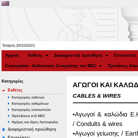
Τετάρτη 20/10/2021
Αρχική
Εκθέτες
Διαφημιστική προώθηση
Επισκέπτες
Exposystem - Εκθεσιακός Συνεργάτης του MEC
Προτάσεις δια
Κατηγορίες
ΑΓΩΓΟΙ ΚΑΙ ΚΑΛΩΔ
Εκθέτες
CABLES & WIRES
Κατηγορίες εκθετών
Κατηγορίες εκθεμάτων
Κατηγορίες επισκεπτών
•Αγωγοί & καλώδια Ε.
Πρόσβαση στό MEC
Hμέρες και Ωρες Λειτουργίας
/ Condults & wires
Διαφημιστική προώθηση
•Αγωγοί γείωσης / Eart
Επισκέπτες