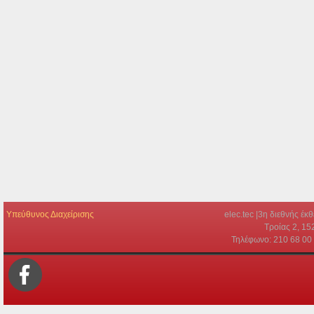
Υπεύθυνος Διαχείρισης
elec.tec |3η διεθνής έ
Τροίας 2, 15
Τηλέφωνο: 210 68 00 