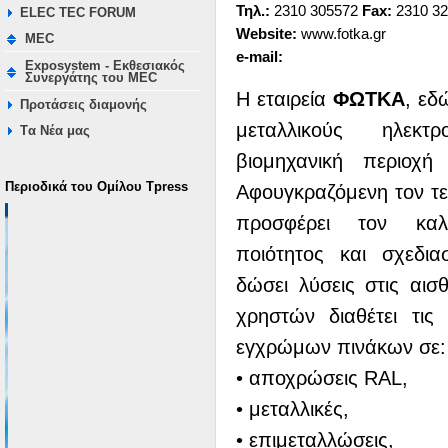
Τηλ.:
2310 305572
Fax:
2310 32
ELEC TEC FORUM
Website:
www.fotka.gr
MEC
e-mail:
Exposystem - Εκθεσιακός
Συνεργάτης του MEC
Η εταιρεία
ΦΩΤΚΑ
, εδ
Προτάσεις διαμονής
μεταλλικούς ηλεκτ
Tα Νέα μας
βιομηχανική περιοχή
Περιοδικά του Ομίλου Τpress
Αφουγκραζόμενη τον τε
προσφέρει τον καλ
ποιότητος και σχεδι
δώσει λύσεις στις αισ
χρηστών διαθέτει τις
εγχρώμων πινάκων σε:
• αποχρώσεις RAL,
• μεταλλικές,
• επιμεταλλώσεις,