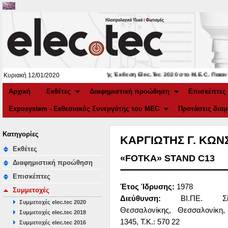
3η Διεθνής Έκθεση Elec.Tec 2020 στο Μ.Ε.C. Παιανία
Κυριακή 12/01/2020
Αρχική
Εκθέτες
Διαφημιστική προώθηση
Επισκέπτες
Exposystem - Εκθεσιακός Συνεργάτης του MEC
Προτάσεις δια
Κατηγορίες
KΑΡΓΙΩΤΗΣ Γ. ΚΩΝ
Εκθέτες
«FOTKA» STAND C13
Διαφημιστική προώθηση
Επισκέπτες
Έτος Ίδρυσης:
1978
Συμμετοχές
Διεύθυνση:
ΒΙ.ΠΕ. Σίν
Συμμετοχές elec.tec 2020
Θεσσαλονίκης, Θεσσαλονίκη,
Συμμετοχές elec.tec 2018
1345, Τ.Κ.: 570 22
Συμμετοχές elec.tec 2016