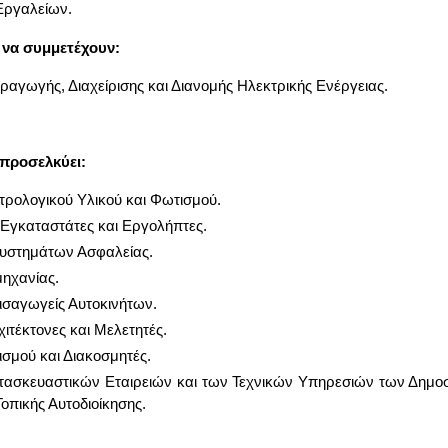
Ερ­γα­λεί­ων.
να συμ­με­τέ­χουν:
­ρα­γω­γής, Δια­χεί­ρι­σης και Δια­νο­μής Ηλε­κτρι­κής Ενέρ­γειας.
προ­σελ­κύ­ει:
ο­λο­γι­κού Υλι­κού και Φω­τι­σμού.
Εγκα­τα­στά­τες και Ερ­γο­λή­πτες.
υ­στη­μά­των Ασφα­λεί­ας.
η­χα­νί­ας.
σα­γω­γείς Αυ­το­κι­νή­των.
ι­τέ­κτο­νες και Με­λε­τη­τές.
ι­σμού και Δια­κο­σμη­τές.
­τα­σκευα­στι­κών Εται­ρειών και των Τε­χνι­κών Υπη­ρε­σιών των Δη­μο­
­πι­κής Αυ­το­διοί­κη­σης.