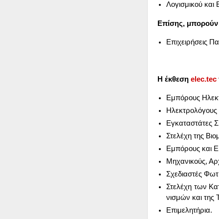
Λο­γι­σμι­κού και 
Επί­σης, μπο­ρούν 
Επι­χει­ρή­σεις Πα
Η έκ­θε­ση
elec
.tec
Εμπό­ρους Ηλε­κτρ
Ηλε­κτρο­λό­γους 
Εγκα­τα­στά­τες Σ
Στε­λέ­χη της Βιο­μ
Εμπό­ρους και Ει­
Μη­χα­νι­κούς, Αρ­χ
Σχε­δια­στές Φω­τ
Στε­λέ­χη των Κα
νι­σμών και της Το
Επι­με­λη­τή­ρια.