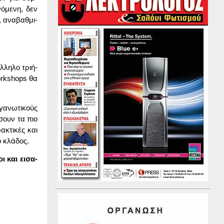
νό­με­νη, δεν
, ανα­βαθ­μι­
­λη­λο τρι­ή­
workshops θα
α­νω­τι­κούς
ή­σουν τα πιο
α­κτι­κές και
ο κλά­δος.
ι και ει­σα­