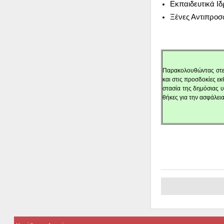
Εκ­παι­δευ­τι­κά Ιδ
Ξέ­νες Αντι­προ­σω
Πα­ρα­κο­λου­θώ­ντας στε­
και στις προσ­δο­κί­ες ε
στα­σία της δη­μό­σιας υ
θή­κες για την ασφά­λει