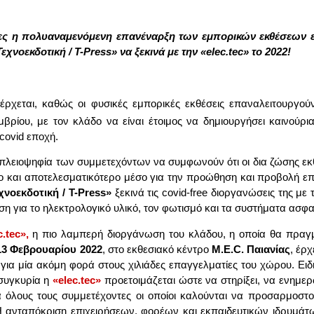
 η πο­λυα­να­με­νό­με­νη επα­νέ­ναρ­ξη των εμπο­ρι­κών εκ­θέ­σε­ων ε
ε­χνο­εκ­δο­τι­κή / T-Press» να ξε­κι­νά με την «
elec
.
tec
» το 2022!
νέρ­χε­ται, κα­θώς οι φυ­σι­κές εμπο­ρι­κές εκ­θέ­σεις επα­να­λει­τουρ­γο
­βρί­ου, με τον κλά­δο να εί­ναι έτοι­μος να δη­μιουρ­γή­σει και­νού­ρια
 covid επο­χή.
 πλειο­ψη­φία των συμ­με­τε­χό­ντων να συμ­φω­νούν ότι οι δια ζώ­σης εκ
ο και απο­τε­λε­σμα­τι­κό­τε­ρο μέ­σο για την προ­ώ­θη­ση και προ­βο­λή επι
χνο­εκ­δο­τι­κή / T-Press»
ξε­κι­νά τις covid-free διορ­γα­νώ­σεις της με τ
θε­ση για το ηλε­κτρο­λο­γι­κό υλι­κό, τον φω­τι­σμό και τα συ­στή­μα­τα ασφα­
c.tec»,
η πιο λα­μπε­ρή διορ­γά­νω­ση του κλά­δου, η οποία θα πραγ­μα­
13 Φε­βρουα­ρί­ου
2022
, στο εκ­θε­σια­κό κέ­ντρο
M
.
E
.
C
.
Παια­νί­ας
, έρ­
ια μία ακό­μη φο­ρά στους χι­λιά­δες επαγ­γελ­μα­τί­ες του χώ­ρου. Ει­δ
συ­γκυ­ρία η
«elec.tec»
προ­ε­τοι­μά­ζε­ται ώστε να στη­ρί­ξει, να ενη­με­
 όλους τους συμ­με­τέ­χο­ντες οι οποί­οι κα­λού­νται να προ­σαρ­μο­σ
 Η αντα­πό­κρι­ση επι­χει­ρή­σε­ων, φο­ρέ­ων και εκ­παι­δευ­τι­κών ιδρυ­μά