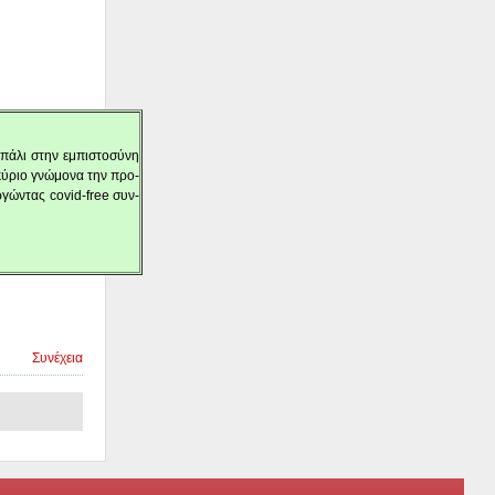
 πά­λι στην εμπι­στο­σύ­νη
 κύ­ριο γνώ­μο­να την προ­
υρ­γώ­ντας covid-free συν­
Συνέχεια