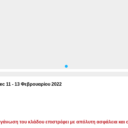
tec 11 - 13 Φεβρουαρίου 2022
­γά­νω­ση του κλά­δου επι­στρέ­φει με από­λυ­τη ασφά­λεια και