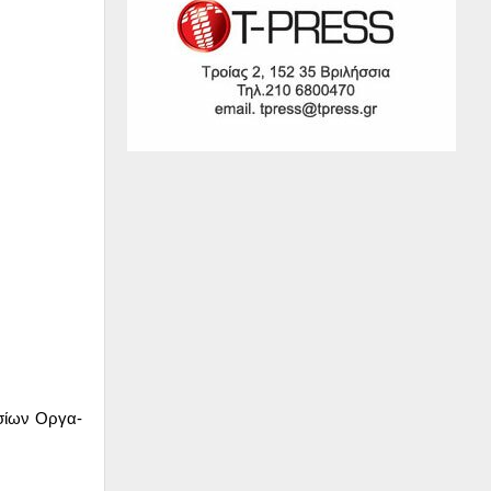
σί­ων Ορ­γα­