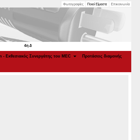
Φωτογραφίες
Ποιοί Είμαστε
Επικοινωνία
4η Διεθνής Έκθεση Elec.Tec 2022 στο Μ.Ε.C. Παιανία | 11-13 Φεβρουα
m - Εκθεσιακός Συνεργάτης του MEC
Προτάσεις διαμονής