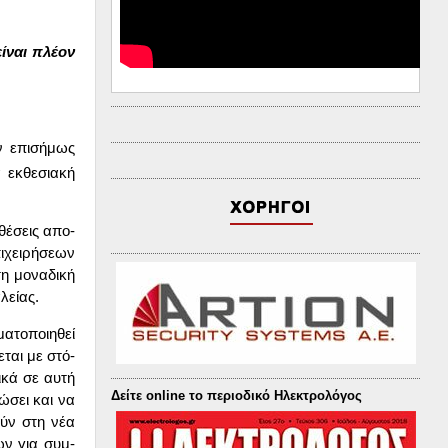
ί­ναι πλέ­ον
ύν επι­σή­μως
 εκ­θε­σια­κή
­θέ­σεις απο­
­χει­ρή­σε­ων
η μο­να­δι­κή
λεί­ας.
το­ποι­η­θεί
χε­ται με στό­
ι­κά σε αυ­τή
Δείτε online το περιοδικό Ηλεκτρολόγος
ρώ­σει και να
τούν στη νέα
­των για συμ­