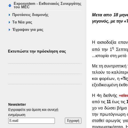
Exposystem - Εκθεσιακός Συνεργάτης
του MEC
Με­τα απο 18 μη­νες
Προτάσεις διαμονής
γε­γο­νός, με την «Τ
Tα Νέα μας
Έγραψαν για μας
Η αι­σιο­δο­ξία επα­
η
από την 1
Σε­πτεμ
Εκτυπώστε την πρόσκληση σας
...ιστο­ρία στη με­τά
Με τη συ­ντρι­πτι­κή
τε­λούν το κα­λύ­τε­ρ
και φο­ρέ­ων, η
«Τε­
εξει­δι­κευ­μέ­νη έκ­
Η 4η διε­θνής
«ele
από τις
11
έως τις
Newsletter
χο να δώ­σει βή­μα γ
Εγγραφείτε για άμεση και συνεχή
την πρω­τό­γνω­ρη 
ενημέρωση
στα­θεί αρω­γός για
πραγ­μα­τι­κό­τη­τα.