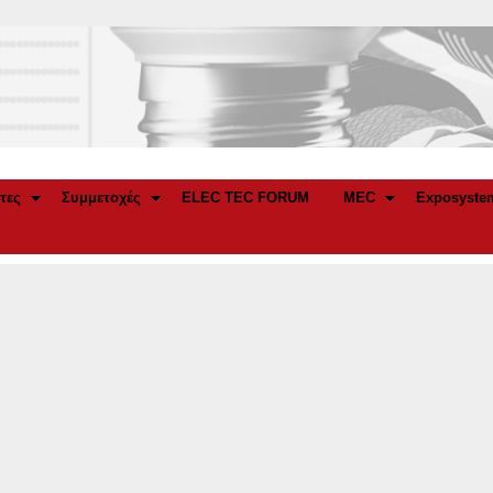
τες
Συμμετοχές
ELEC TEC FORUM
MEC
Exposyste