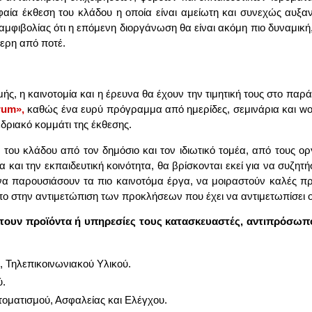
φαία έκ­θε­ση του κλά­δου η οποία εί­ναι αμεί­ω­τη και συ­νε­χώς αυ­ξα­
αμ­φι­βο­λί­ας ότι η επό­με­νη διορ­γά­νω­ση θα εί­ναι ακό­μη πιο δυ­να­μι­κή
ε­ρη από πο­τέ.
χ­μής, η και­νο­το­μία και η έρευ­να θα έχουν την τι­μη­τι­κή τους στο πα­ράλ
rum»,
κα­θώς ένα ευ­ρύ πρό­γραμ­μα από ημε­ρί­δες, σε­μι­νά­ρια και 
δρια­κό κομ­μά­τι της έκ­θε­σης.
ς του κλά­δου από τον δη­μό­σιο και τον ιδιω­τι­κό το­μέα, από τους ορ­γ
ία και την εκ­παι­δευ­τι­κή κοι­νό­τη­τα, θα βρί­σκο­νται εκεί για να συ­ζη­τ
 να πα­ρου­σιά­σουν τα πιο και­νο­τό­μα έρ­γα, να μοι­ρα­στούν κα­λές πρ
ο στην αντι­με­τώ­πι­ση των προ­κλή­σε­ων που έχει να αντι­με­τω­πί­σει 
έ­τουν προ­ϊ­ό­ντα ή υπη­ρε­σί­ες τους κα­τα­σκευα­στές, αντι­πρό­σω­πο
, Τη­λε­πι­κοι­νω­νια­κού Υλι­κού.
ύ.
το­μα­τι­σμού, Ασφα­λεί­ας και Ελέγ­χου.