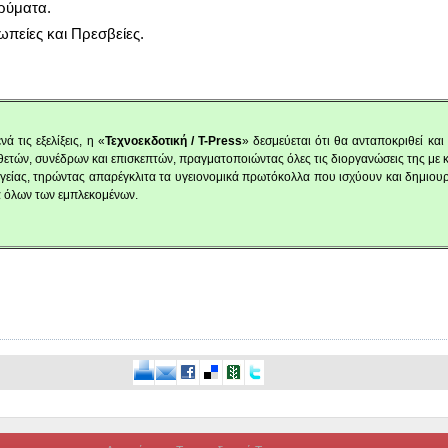
ρύ­μα­τα.
­πεί­ες και Πρε­σβεί­ες.
νά τις εξε­λί­ξεις, η «
Τε­χνο­εκ­δο­τι­κή /
T-
Press
» δε­σμεύ­ε­ται ότι θα αντα­πο­κρι­θεί και
κ­θε­τών, συ­νέ­δρων και επι­σκε­πτών, πραγ­μα­το­ποιώ­ντας όλες τις διορ­γα­νώ­σεις της με
γεί­ας, τη­ρώ­ντας απα­ρέ­γκλι­τα τα υγειο­νο­μι­κά πρω­τό­κολ­λα που ισχύ­ουν και δη­μιο
α όλων των εμπλε­κο­μέ­νων.